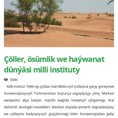
Çöller, ösümlik we haýwanat
dünýäsi milli instituty
5046
Milli institut 1996-njy ýyldan bäri BMG-nyň Çölleşmä garşy göreşmek
Konwensiýasynyň Türkmenistan boýunça utgaşdyryjy ylmy Merkezi
wezipesini alyp barýar. Häzirki wagtda howanyň üýtgemegi, Aral
deňziniň ekologiki meseleleri, Merkezi Aziýada ýerleriň degradasiýasy
we çölleşme hadysasynyň güýçlenmegi bilen Konwensiýadan gelip