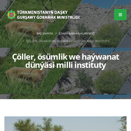
BAŞ SAHYPA
EDARA-KÄRHANALARYMYZ
ÇÖLLER, ÖSÜMLIK WE HAÝWANAT DÜNÝÄSI MILLI INSTITUTY
Çöller, ösümlik we haýwanat
dünýäsi milli instituty