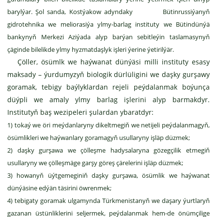
barylýar. Şol sanda, Kostýakow adyndaky Bütinrussiýanyň
gidrotehnika we meliorasiýa ylmy-barlag instituty we Bütindünýä
bankynyň Merkezi Aziýada alyp barýan sebitleýin taslamasynyň
çäginde bilelikde ylmy hyzmatdaşlyk işleri ýerine ýetirilýär.
Çöller, ösümlk we haýwanat dünýäsi milli instituty esasy
maksady – ýurdumyzyň biologik dürlüligini we daşky gurşawy
goramak, tebigy baýlyklardan rejeli peýdalanmak boýunça
düýpli we amaly ylmy barlag işlerini alyp barmakdyr.
Institutyň baş wezipeleri şulardan ybaratdyr:
1) tokaý we öri meýdanlaryny dikeltmegiň we netijeli peýdalanmagyň,
ösümlikleri we haýwanlary goramagyň usullaryny işläp düzmek;
2) daşky gurşawa we çölleşme hadysalaryna gözegçilik etmegiň
usullaryny we çölleşmäge garşy göreş çärelerini işläp düzmek;
3) howanyň üýtgemeginiň daşky gurşawa, ösümlik we haýwanat
dünýäsine edýän täsirini öwrenmek;
4) tebigaty goramak ulgamynda Türkmenistanyň we daşary ýurtlaryň
gazanan üstünliklerini seljermek, peýdalanmak hem-de önümçilige