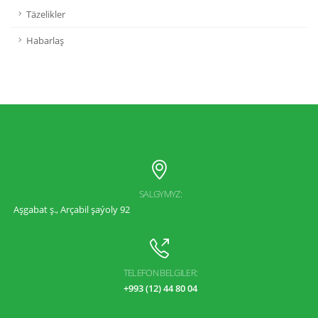
Täzelikler
Habarlaş
SALGYMYZ:
Aşgabat ş., Arçabil şaýoly 92
TELEFON BELGILER:
+993 (12) 44 80 04