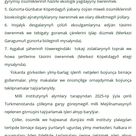
gyrymsy ösümlikleriniň häzirki ekologik ýagdaýyny öwrenmek.
5. Günorta-Günbatar Köpetdagyň ýabany ösýän miweli ösümlikleriniň
bioekologiki aýratynlyklaryny öwrenmek we olary dikeltmegiň ýollary.
6. Hojalyk desgalarynyň çölüň ekoulgamlaryna edýän täsirini
öwrenmek we tebigaty goramak çärelerini işläp düzmek (Merkezi
Garagumuň günorta böleginiň mysalynda).
7. Aşgabat şäheriniň töweregindäki tokaý zolaklarynyň toprak we
howa şertlerine täsirini öwrenmek (Merkezi Köpetdagyň etegi
mysalynda).
Ýokarda görkezilen ylmy-barlag işleriň netijeleri boýunça birnäçe
gollanmalar, ylmy makalalar we önümçilige ornaşdyrmak boýunça
teklipnamalar taýýarlanyldy.
Milli institutynyň alymlary tarapyndan 2025-nji ýyla çenli
Türkmenistanda çölleşmä garşy göreşmegiň milli Meýilnamasynyň
rejelenen görnüşini taýýarlamak işleri alnyp barylýar.
Çöller, ösümlik we haýwanat dünýäsi milli instituty ylalaşylan
tertipde birnäçe daşary ýurtlaryň ugurdaş ylmy merkezleri, halkara iri
guramalary bilen bilelikde taslamalary ýerine ýetirmek işleri alnyp