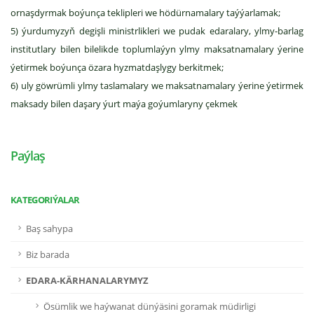
ornaşdyrmak boýunça teklipleri we hödürnamalary taýýarlamak;
5) ýurdumyzyň degişli ministrlikleri we pudak edaralary, ylmy-barlag
institutlary bilen bilelikde toplumlaýyn ylmy maksatnamalary ýerine
ýetirmek boýunça özara hyzmatdaşlygy berkitmek;
6) uly göwrümli ylmy taslamalary we maksatnamalary ýerine ýetirmek
maksady bilen daşary ýurt maýa goýumlaryny çekmek
Paýlaş
KATEGORIÝALAR
Baş sahypa
Biz barada
EDARA-KÄRHANALARYMYZ
Ösümlik we haýwanat dünýäsini goramak müdirligi