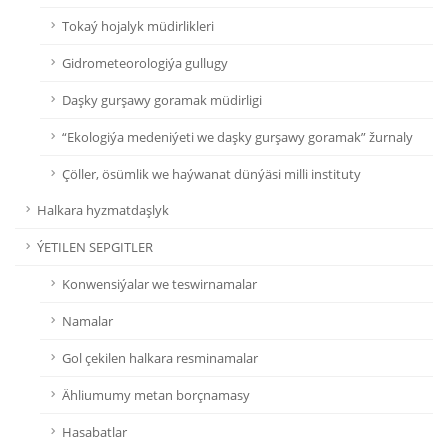
Tokaý hojalyk müdirlikleri
Gidrometeorologiýa gullugy
Daşky gurşawy goramak müdirligi
“Ekologiýa medeniýeti we daşky gurşawy goramak” žurnaly
Çöller, ösümlik we haýwanat dünýäsi milli instituty
Halkara hyzmatdaşlyk
ÝETILEN SEPGITLER
Konwensiýalar we teswirnamalar
Namalar
Gol çekilen halkara resminamalar
Ähliumumy metan borçnamasy
Hasabatlar