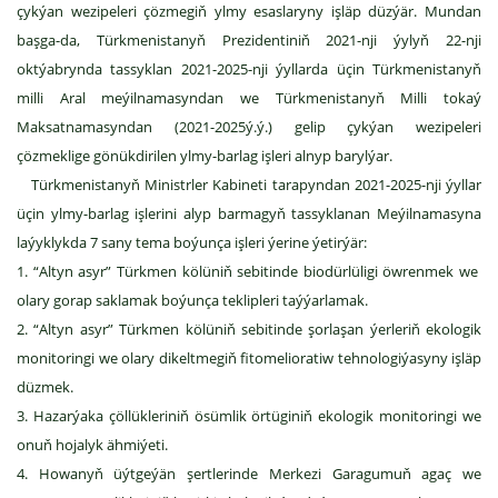
çykýan wezipeleri çözmegiň ylmy esaslaryny işläp düzýär. Mundan
başga-da, Türkmenistanyň Prezidentiniň 2021-nji ýylyň 22-nji
oktýabrynda tassyklan 2021-2025-nji ýyllarda üçin Türkmenistanyň
milli Aral meýilnamasyndan we Türkmenistanyň Milli tokaý
Maksatnamasyndan (2021-2025ý.ý.) gelip çykýan wezipeleri
çözmeklige gönükdirilen ylmy-barlag işleri alnyp barylýar.
Türkmenistanyň Ministrler Kabineti tarapyndan 2021-2025-nji ýyllar
üçin ylmy-barlag işlerini alyp barmagyň tassyklanan Meýilnamasyna
laýyklykda 7 sany tema boýunça işleri ýerine ýetirýär:
1. “Altyn asyr” Türkmen kölüniň sebitinde biodürlüligi öwrenmek we
olary gorap saklamak boýunça teklipleri taýýarlamak.
2. “Altyn asyr” Türkmen kölüniň sebitinde şorlaşan ýerleriň ekologik
monitoringi we olary dikeltmegiň fitomelioratiw tehnologiýasyny işläp
düzmek.
3. Hazarýaka çöllükleriniň ösümlik örtüginiň ekologik monitoringi we
onuň hojalyk ähmiýeti.
4. Howanyň üýtgeýän şertlerinde Merkezi Garagumuň agaç we