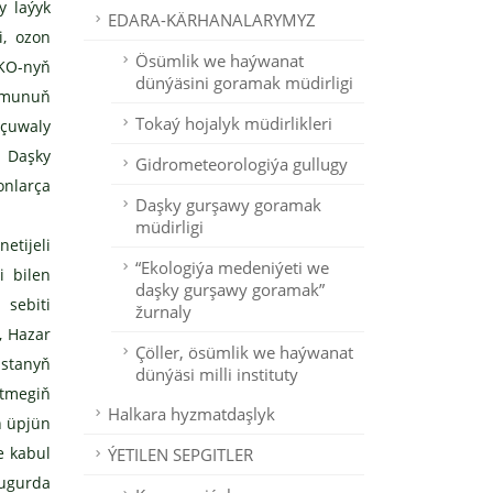
 laýyk
EDARA-KÄRHANALARYMYZ
i, ozon
Ösümlik we haýwanat
KO-nyň
dünýäsini goramak müdirligi
 munuň
Tokaý hojalyk müdirlikleri
çuwaly
 Daşky
Gidrometeorologiýa gullugy
nlarça
Daşky gurşawy goramak
müdirligi
etijeli
“Ekologiýa medeniýeti we
 bilen
daşky gurşawy goramak”
 sebiti
žurnaly
, Hazar
Çöller, ösümlik we haýwanat
istanyň
dünýäsi milli instituty
etmegiň
Halkara hyzmatdaşlyk
ň üpjün
e kabul
ÝETILEN SEPGITLER
 ugurda