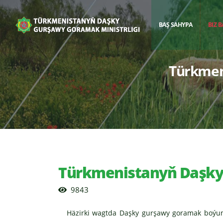
BAŞ SAHYPA
BIZ 
Türkmen
Türkmenistanyň Daşky 
9843
Häzirki wagtda Daşky gurşawy goramak boýunça m