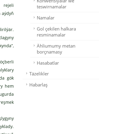
Konwensiýalar we
 rejeli
teswirnamalar
ň aýdyň
Namalar
Gol çekilen halkara
rilýär.
resminamalar
tlagyny
kynda”,
Ähliumumy metan
borçnamasy
öçberli
Hasabatlar
lyklary
Täzelikler
nda gök
Habarlaş
ary hem
 ugurda
öreşmek
lygyny
klady.