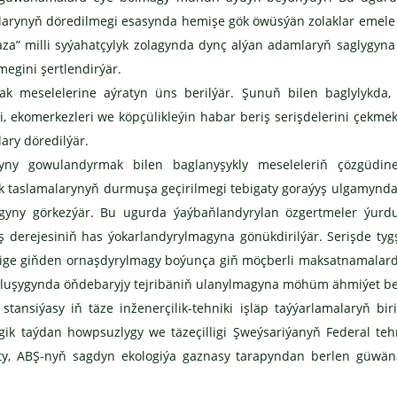
klarynyň döredilmegi esasynda hemişe gök öwüsýän zolaklar emele 
waza” milli syýahatçylyk zolagynda dynç alýan adamlaryň saglygyna
egini şertlendirýär.
 meselelerine aýratyn üns berilýär. Şunuň bilen baglylykda,
ri, ekomerkezleri we köpçülikleýin habar beriş serişdelerini çekmek
lary döredilýär.
yny gowulandyrmak bilen baglanyşykly meseleleriň çözgüdin
lyk taslamalarynyň durmuşa geçirilmegi tebigaty goraýyş ulgamynd
ndygyny görkezýär. Bu ugurda ýaýbaňlandyrylan özgertmeler ýur
erejesiniň has ýokarlandyrylmagyna gönükdirilýär. Serişde tygş
lige giňden ornaşdyrylmagy boýunça giň möçberli maksatnamalard
rluşygynda öňdebaryjy tejribäniň ulanylmagyna möhüm ähmiýet ber
tansiýasy iň täze inženerçilik-tehniki işläp taýýarlamalaryň bir
ogik taýdan howpsuzlygy we täzeçilligi Şweýsariýanyň Federal teh
tuty, ABŞ-nyň sagdyn ekologiýa gaznasy tarapyndan berlen güwä