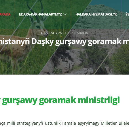
BARADA
EDARA-KÄRHANALARYMYZ
HALKARA HYZMATDAŞLYK
Ý
BAŞ SAHYPA
BIZ BARADA
istanyň Daşky gurşawy goramak min
gurşawy goramak ministrligi
illi strategiýanyň üstünlikli amala aşyrylmagy Milletler Bilele