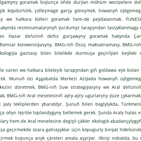
ulgamyny goramak boýunça öňde durýan möhüm wezipelere doly
ogik köpdürlülik, çölleşmäge garşy göreşmek, howanyň üýtgemeg
yny we halkara kölleri goramak hem-de peýdalanmak, ÝUNES
 hakynda resminamalarynyň ýurdumyz tarapyndan tassyklanmagy
tan Hazar deňziniň deňiz gurşawyny goramak hakynda Çar
a Ramsar konwensiýasyny, BMG-niň Ösüş maksatnamasy, BMG-niň
ogiýa gaznasy bilen bilelikde durmuşa geçirilýän beýleki o
 süren we halkara bileleşik tarapyndan giň goldawa eýe bolan n
erek. Munuň özi Aşgabatda Merkezi Aziýada howanyň üýtgemegi
rkezini döretmek, BMG-niň Suw strategiýasyny we Aral deňziniň
k, BMG-niň Aral meselesiniň aýry-aýry ugurlaryny ýüze çykarmak
 ýaly tekliplerden ybaratdyr. Şunuň bilen baglylykda, Türkmen
nça oňyn tejribe toplandygyny bellemek gerek. Şunda Araly halas 
alary hem-de Aral meselesine degişli çäkler ekologik abadançylygy
şa geçirmekde özara gatnaşyklar üçin köpugurly binýat hökmünd
irmek boýunça anyk çäreleri amala aşyrýar. Ilkinji nobatda, bu