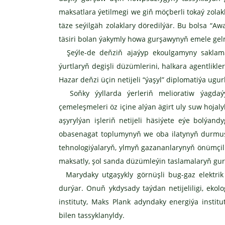
maksatlara ýetilmegi we giň möçberli tokaý zola
täze seýilgäh zolaklary döredilýär. Bu bolsa “A
täsiri bolan ýakymly howa gurşawynyň emele gelm
Şeýle-de deňziň ajaýyp ekoulgamyny saklamak
ýurtlaryň degişli düzümlerini, halkara agentlikle
Hazar deňzi üçin netijeli “ýaşyl” diplomatiýa ugur
Soňky ýyllarda ýerleriň melioratiw ýagdaý
çemeleşmeleri öz içine alýan ägirt uly suw hoja
aşyrylýan işleriň netijeli häsiýete eýe bolýa
obasenagat toplumynyň we oba ilatynyň durmuş d
tehnologiýalaryň, ylmyň gazananlarynyň önümçi
maksatly, şol sanda düzümleýin taslamalaryň gu
Marydaky utgaşykly görnüşli bug-gaz elektrik s
durýar. Onuň ykdysady taýdan netijeliligi, ekol
instituty, Maks Plank adyndaky energiýa insti
bilen tassyklanyldy.