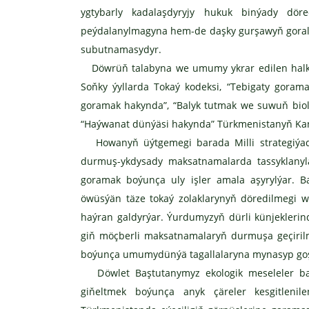
ygtybarly kadalaşdyryjy hukuk binýady döred
peýdalanylmagyna hem-de daşky gurşawyň goral
subutnamasydyr.
Döwrüň talabyna we umumy ykrar edilen halkara 
Soňky ýyllarda Tokaý kodeksi, “Tebigaty gorama
goramak hakynda”, “Balyk tutmak we suwuň biolo
“Haýwanat dünýäsi hakynda” Türkmenistanyň Kanu
Howanyň üýtgemegi barada Milli strategiýada
durmuş-ykdysady maksatnamalarda tassyklanylan
goramak boýunça uly işler amala aşyrylýar. Ba
öwüsýän täze tokaý zolaklarynyň döredilmegi 
haýran galdyrýar. Ýurdumyzyň dürli künjeklerin
giň möçberli maksatnamalaryň durmuşa geçiril
boýunça umumydünýä tagallalaryna mynasyp go
Döwlet Baştutanymyz ekologik meseleler bab
giňeltmek boýunça anyk çäreler kesgitlenil