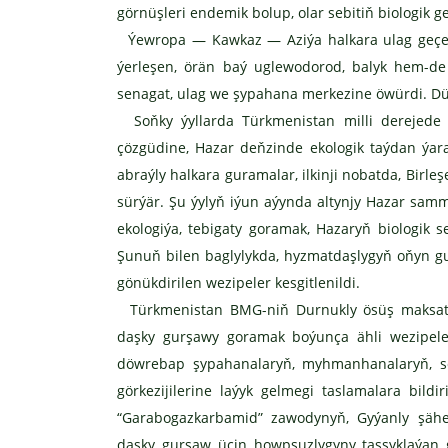
görnüşleri endemik bolup, olar sebitiň biologik 
Ýewropa — Kawkaz — Aziýa halkara ulag geçelg
ýerleşen, örän baý uglewodorod, balyk hem-de b
senagat, ulag we şypahana merkezine öwürdi. Dü
Soňky ýyllarda Türkmenistan milli derejede e
çözgüdine, Hazar deňzinde ekologik taýdan ýar
abraýly halkara guramalar, ilkinji nobatda, Birl
sürýär. Şu ýylyň iýun aýynda altynjy Hazar s
ekologiýa, tebigaty goramak, Hazaryň biologik 
Şunuň bilen baglylykda, hyzmatdaşlygyň oňyn gur
gönükdirilen wezipeler kesgitlenildi.
Türkmenistan BMG-niň Durnukly ösüş maksatlar
daşky gurşawy goramak boýunça ähli wezipeleri
döwrebap şypahanalaryň, myhmanhanalaryň, se
görkezijilerine laýyk gelmegi taslamalara bild
“Garabogazkarbamid” zawodynyň, Gyýanly şähe
daşky gurşaw üçin howpsuzlygyny tassyklaýa