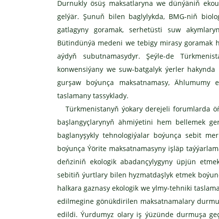
Durnukly ösüş maksatlaryna we dünýäniň eko
gelýär. Şunuň bilen baglylykda, BMG-niň biol
gatlagyny goramak, serhetüsti suw akymlar
Bütindünýä medeni we tebigy mirasy goramak
aýdyň subutnamasydyr. Şeýle-de Türkmenis
konwensiýany we suw-batgalyk ýerler hakynd
gurşaw boýunça maksatnamasy, Ählumumy ekol
taslamany tassyklady.
Türkmenistanyň ýokary derejeli forumlarda öňe
başlangyçlarynyň ähmiýetini hem bellemek g
baglanyşykly tehnologiýalar boýunça sebit me
boýunça Ýörite maksatnamasyny işläp taýýarlama
deňziniň ekologik abadançylygyny üpjün etmek
sebitiň ýurtlary bilen hyzmatdaşlyk etmek boýu
halkara gaznasy ekologik we ylmy-tehniki taslam
edilmegine gönükdirilen maksatnamalary durmu
edildi. Ýurdumyz olary iş ýüzünde durmuşa geç