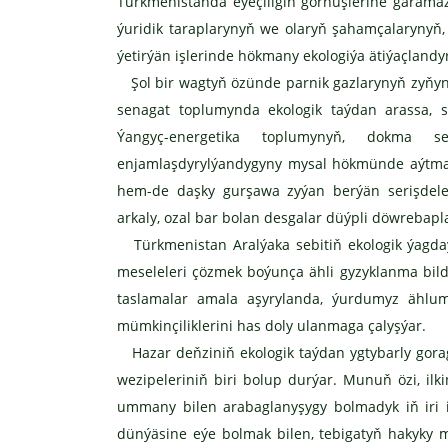
Türkmenistanda eýeçiligiň görnüşlerine garamaz
ýuridik taraplarynyň we olaryň şahamçalarynyň,
ýetirýän işlerinde hökmany ekologiýa ätiýaçlandy
Şol bir wagtyň özünde parnik gazlarynyň zyňynd
senagat toplumynda ekologik taýdan arassa, se
Ýangyç-energetika toplumynyň, dokma 
enjamlaşdyrylýandygyny mysal hökmünde aýtmak 
hem-de daşky gurşawa zyýan berýän serişdele
arkaly, ozal bar bolan desgalar düýpli döwrebapl
Türkmenistan Aralýaka sebitiň ekologik ýag
meseleleri çözmek boýunça ähli gyzyklanma bildi
taslamalar amala aşyrylanda, ýurdumyz ählum
mümkinçiliklerini has doly ulanmaga çalyşýar.
Hazar deňziniň ekologik taýdan ygtybarly gor
wezipeleriniň biri bolup durýar. Munuň özi, ilki
ummany bilen arabaglanyşygy bolmadyk iň iri
dünýäsine eýe bolmak bilen, tebigatyň hakyky