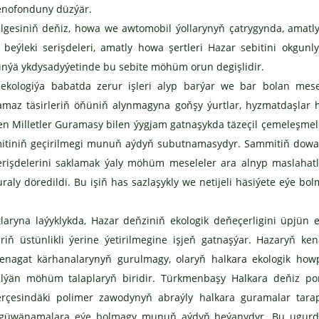
genofonduny düzýär.
esiniň deňiz, howa we awtomobil ýollarynyň çatrygynda, amatl
eýleki serişdeleri, amatly howa şertleri Hazar sebitini okgunl
nýä ykdysadyýetinde bu sebite möhüm orun degişlidir.
kologiýa babatda zerur işleri alyp barýar we bar bolan mese
amaz täsirleriň öňüniň alynmagyna goňşy ýurtlar, hyzmatdaşlar
eşen Milletler Guramasy bilen ýygjam gatnaşykda täzeçil çemeleşmel
ammitiniň geçirilmegi munuň aýdyň subutnamasydyr. Sammitiň do
serişdelerini saklamak ýaly möhüm meseleler ara alnyp maslahatl
aly döredildi. Bu işiň has sazlaşykly we netijeli häsiýete eýe bo
yna laýyklykda, Hazar deňziniň ekologik deňeçerligini üpjün 
ň üstünlikli ýerine ýetirilmegine işjeň gatnaşýar. Hazaryň ke
nagat kärhanalarynyň gurulmagy, olaryň halkara ekologik how
irilýän möhüm talaplaryň biridir. Türkmenbaşy Halkara deňiz po
rçesindäki polimer zawodynyň abraýly halkara guramalar tar
n güwänamalara eýe bolmagy munuň aýdyň beýanydyr. Bu ugurd