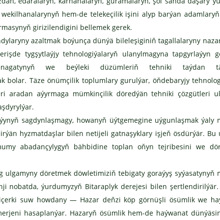
dan, edaralaryň, kärhanalaryň, guramalaryň, şol sanda daşary ýu
 wekilhanalarynyň hem-de telekeçilik işini alyp barýan adamlaryň
rmasynyň girizilendigini bellemek gerek.
ylaryny azaltmak boýunça dünýä bileleşiginiň tagallalaryny nazar
rişde tygşytlaýjy tehnologiýalaryň ulanylmagyna tapgyrlaýyn ge
senagatynyň we beýleki düzümleriň tehniki taýdan t
bolar. Täze önümçilik toplumlary gurulýar, öňdebaryjy tehnolog
ri aradan aýyrmaga mümkinçilik döredýän tehniki çözgütleri 
aşdyrylýar.
daýynyň sagdynlaşmagy, howanyň üýtgemegine uýgunlaşmak ýaly
rýän hyzmatdaşlar bilen netijeli gatnaşyklary işjeň ösdürýär. Bu
umy abadançylygyň bähbidine toplan oňyn tejribesini we döre
ag ulgamyny döretmek döwletimiziň tebigaty goraýyş syýasatyny
nji nobatda, ýurdumyzyň Bitaraplyk derejesi bilen şertlendirilýär
 içerki suw howdany — Hazar deňzi köp görnüşli ösümlik we h
 merjeni hasaplanýar. Hazaryň ösümlik hem-de haýwanat dünýäsi