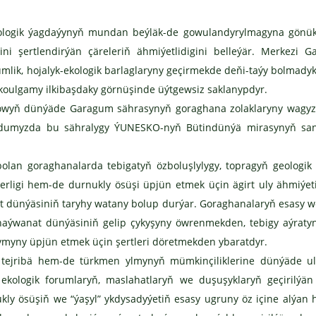
logik ýagdaýynyň mundan beýläk-de gowulandyrylmagyna gönükd
ni şertlendirýän çäreleriň ähmiýetlidigini belleýär. Merkezi 
mlik, hojalyk-ekologik barlaglaryny geçirmekde deňi-taýy bolmadyk
, ekoulgamy ilkibaşdaky görnüşinde üýtgewsiz saklanypdyr.
owyň dünýäde Garagum sährasynyň goraghana zolaklaryny wagyz
ýurdumyzda bu sähralygy ÝUNESKO-nyň Bütindünýä mirasynyň s
lan goraghanalarda tebigatyň özboluşlylygy, topragyň geologik
erligi hem-de durnukly ösüşi üpjün etmek üçin ägirt uly ähmiýet
t dünýäsiniň taryhy watany bolup durýar. Goraghanalaryň esasy w
haýwanat dünýäsiniň gelip çykyşyny öwrenmekden, tebigy aýratyn
ymyny üpjün etmek üçin şertleri döretmekden ybaratdyr.
ejribä hem-de türkmen ylmynyň mümkinçiliklerine dünýäde uly
 ekologik forumlaryň, maslahatlaryň we duşuşyklaryň geçirilýän
kly ösüşiň we “ýaşyl” ykdysadyýetiň esasy ugruny öz içine alýan