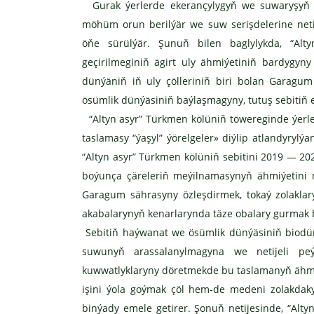
Gurak ýerlerde ekerançylygyň we suwaryşyň us
möhüm orun berilýär we suw serişdelerine netij
öňe sürülýär. Şunuň bilen baglylykda, “Al
geçirilmeginiň ägirt uly ähmiýetiniň bardygy
dünýäniň iň uly çölleriniň biri bolan Garag
ösümlik dünýäsiniň baýlaşmagyny, tutuş sebitiň
“Altyn asyr” Türkmen kölüniň töwereginde ýerl
taslamasy “ýaşyl” ýörelgeler» diýlip atlandyry
“Altyn asyr” Türkmen kölüniň sebitini 2019 — 2
boýunça çäreleriň meýilnamasynyň ähmiýetini n
Garagum sährasyny özleşdirmek, tokaý zolakla
akabalarynyň kenarlarynda täze obalary gurmak bo
Sebitiň haýwanat we ösümlik dünýäsiniň biodür
suwunyň arassalanylmagyna we netijeli peý
kuwwatlyklaryny döretmekde bu taslamanyň ähmiý
işini ýola goýmak çöl hem-de medeni zolakdak
binýady emele getirer. Şonuň netijesinde, “Alt