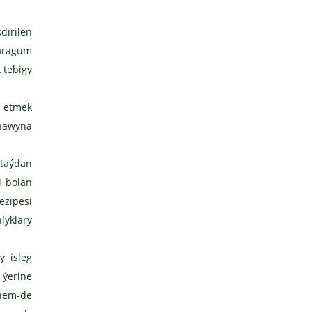
irilen
Garagum
 tebigy
 etmek
anawyna
 taýdan
i bolan
ezipesi
lyklary
 isleg
 ýerine
 hem-de