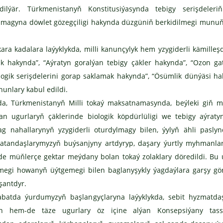
ilýär. Türkmenistanyň Konstitusiýasynda tebigy serişdeleriň
magyna döwlet gözegçiligi hakynda düzgüniň berkidilmegi munu
kadalara laýyklykda, milli kanunçylyk hem yzygiderli kämilleşdi
k hakynda”, “Aýratyn goralýan tebigy çäkler hakynda”, “Ozon ga
gik serişdelerini gorap saklamak hakynda”, “Ösümlik dünýäsi ha
nlary kabul edildi.
, Türkmenistanyň Milli tokaý maksatnamasynda, beýleki giň m
 ugurlaryň çäklerinde biologik köpdürlüligi we tebigy aýratyn
g nahallarynyň yzygiderli oturdylmagy bilen, ýylyň ähli pasly
watandaşlarymyzyň buýsanjyny artdyryp, daşary ýurtly myhmanl
de müňlerçe gektar meýdany bolan tokaý zolaklary döredildi. Bu
megi howanyň üýtgemegi bilen baglanyşykly ýagdaýlara garşy g
şantdyr.
atda ýurdumyzyň başlangyçlaryna laýyklykda, sebit hyzmatdaş
en hem-de täze ugurlary öz içine alýan Konsepsiýany tassy