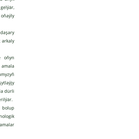
gelýär,
 oňaýly
 daşary
 arkaly
e oňyn
a amala
dumyzyň
ytlaýjy
a dürli
ilýär.
i bolup
nologik
namalar