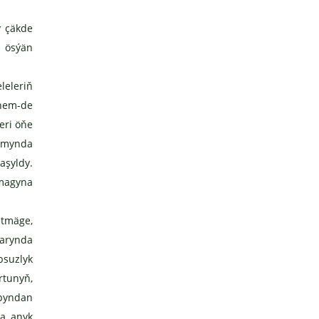
y çäkde
y ösýän
leleriň
 hem-de
eri öňe
wamynda
aşyldy.
lmagyna
etmäge,
narynda
psuzlyk
rtunyň,
apyndan
a anyk