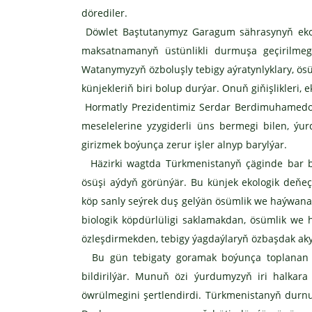
dörediler.
Döwlet Baştutanymyz Garagum sährasynyň eko
maksatnamanyň üstünlikli durmuşa geçirilmegi
Watanymyzyň özboluşly tebigy aýratynlyklary, ösü
künjekleriň biri bolup durýar. Onuň giňişlikleri
Hormatly Prezidentimiz Serdar Berdimuhamed
meselelerine yzygiderli üns bermegi bilen, 
girizmek boýunça zerur işler alnyp barylýar.
Häzirki wagtda Türkmenistanyň çäginde bar bo
ösüşi aýdyň görünýär. Bu künjek ekologik deňeç
köp sanly seýrek duş gelýän ösümlik we haýwana
biologik köpdürlüligi saklamakdan, ösümlik we 
özleşdirmekden, tebigy ýagdaýlaryň özbaşdak ak
Bu gün tebigaty goramak boýunça toplanan t
bildirilýär. Munuň özi ýurdumyzyň iri halkara
öwrülmegini şertlendirdi. Türkmenistanyň durnu