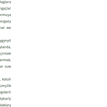
laglara
ngyçlar
urmuşa
desgasy
anat we
şygynyň
ylanda,
eçirmek
lanmak,
 we suw
, kölüň
mçilik
giderli
tybarly
laklary