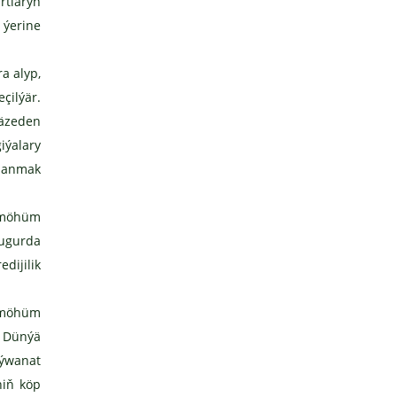
rtlaryň
 ýerine
a alyp,
çilýär.
äzeden
iýalary
ulanmak
 möhüm
 ugurda
dijilik
ň möhüm
. Dünýä
aýwanat
niň köp