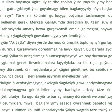
ullary boýunça ägirt uly tejribe toplan ýurdumyzda ylmy bar
eli gatnaşyklaryň ýola goýulmagy bilen baglanyşykly oňyn başla
tyn asyr” Türkmen kölüniň gurluşygy boýunça taslamanyň d
ny bellemek gerek. Merkezi Garagumda döredilen bu täsin suw 
um sährasynda amatly howa gurşawynyň emele gelmegini, haýw
 ekologik ýagdaýynyň gowulanmagyny şertlendirýär.
eşýän “Ak ýaýla” diýen ýerde durmuş-önümçilik toplumynyň gurlu
lýan durmuş gurşawynyň döredilmegine laýyk gelýär. Bu barada aýd
025-nji ýyllarda özleşdirmegiň Konsepsiýasynyň we ony durmuşa g
ygtamak gerek. Resminamalara laýyklykda, bu köli rejeli peýda
ryny döretmek, öri meýdanlarynyň çägini giňeltmek, bu sebitde
ýunça degişli işleri amala aşyrmak meýilleşdirilýär.
lüliginiň artdyrylmagyna, ekologik ýagdaýyň gowulandyrylmagyna
dalanylmagyna gönükdirilen ylmy barlaglar arkaly täze önü
eti uludyr. Bu ugurda ýörite barlaghanany döretmek we onuň yzy
y ösümlikleri, miweli baglary ylmy esasda öwrenmek babatda yg
yn asyr” Türkmen kölüniň kenarlarynda ýakyn wagtda täze tokaý zo