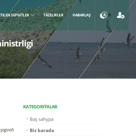
ETILEN SEPGITLER
TÄZELIKLER
HABARLAŞ
istrligi
KATEGORIÝALAR
Baş sahypa
şiginiň
Biz barada