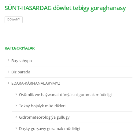
SÜNT-HASARDAG döwlet tebigy goraghanasy
DOWAMY
KATEGORIÝALAR
Baş sahypa
Biz barada
EDARA-KÄRHANALARYMYZ
Ösümlik we haýwanat dünýäsini goramak müdirligi
Tokaý hojalyk müdirlikleri
Gidrometeorologiýa gullugy
Daşky gurşawy goramak müdirligi