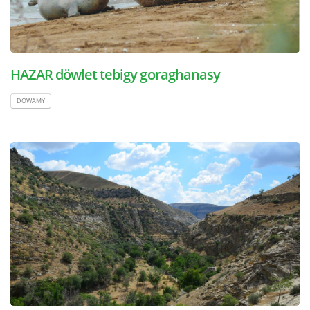
HAZAR döwlet tebigy goraghanasy
DOWAMY