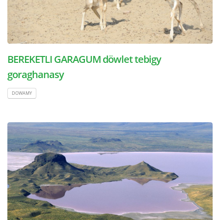
BEREKETLI GARAGUM döwlet tebigy
goraghanasy
DOWAMY