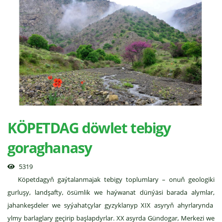
KÖPETDAG döwlet tebigy
goraghanasy
5319
Köpetdagyň gaýtalanmajak tebigy toplumlary – onuň geologiki
gurluşy, landşafty, ösümlik we haýwanat dünýäsi barada alymlar,
jahankeşdeler we syýahatçylar gyzyklanyp XIX asyryň ahyrlarynda
ylmy barlaglary geçirip başlapdyrlar. XX asyrda Gündogar, Merkezi we