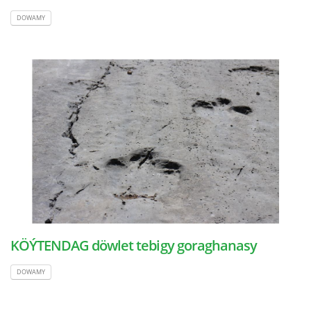
DOWAMY
KÖÝTENDAG döwlet tebigy goraghanasy
DOWAMY