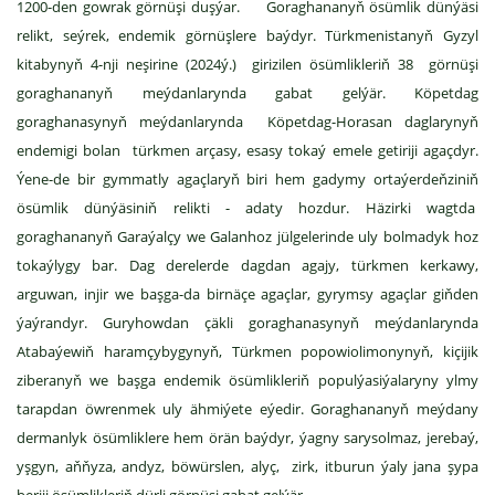
1200-den gowrak görnüşi duşýar. Goraghananyň ösümlik dünýäsi
relikt, seýrek, endemik görnüşlere baýdyr. Türkmenistanyň Gyzyl
kitabynyň 4-nji neşirine (2024ý.) girizilen ösümlikleriň 38 görnüşi
goraghananyň meýdanlarynda gabat gelýär. Köpetdag
goraghanasynyň meýdanlarynda Köpetdag-Horasan daglarynyň
endemigi bolan türkmen arçasy, esasy tokaý emele getiriji agaçdyr.
Ýene-de bir gymmatly agaçlaryň biri hem gadymy ortaýerdeňziniň
ösümlik dünýäsiniň relikti - adaty hozdur. Häzirki wagtda
goraghananyň Garaýalçy we Galanhoz jülgelerinde uly bolmadyk hoz
tokaýlygy bar. Dag derelerde dagdan agajy, türkmen kerkawy,
arguwan, injir we başga-da birnäçe agaçlar, gyrymsy agaçlar giňden
ýaýrandyr. Guryhowdan çäkli goraghanasynyň meýdanlarynda
Atabaýewiň haramçybygynyň, Türkmen popowiolimonynyň, kiçijik
ziberanyň we başga endemik ösümlikleriň populýasiýalaryny ylmy
tarapdan öwrenmek uly ähmiýete eýedir. Goraghananyň meýdany
dermanlyk ösümliklere hem örän baýdyr, ýagny sarysolmaz, jerebaý,
yşgyn, aňňyza, andyz, böwürslen, alyç, zirk, itburun ýaly jana şypa