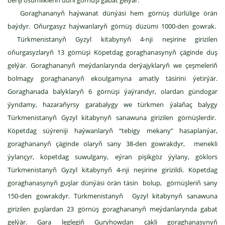
beriji ösümlikleriň dürli görnüşi gabat gelýär.
Goraghananyň haýwanat dünýäsi hem görnüş dürlülige örän
baýdyr. Oňurgasyz haýwanlaryň görnüş düzümi 1000-den gowrak.
Türkmenistanyň Gyzyl kitabynyň 4-nji neşirine girizilen
oňurgasyzlaryň 13 görnüşi Köpetdag goraghanasynyň çäginde duş
gelýär. Goraghananyň meýdanlarynda derýajyklaryň we çeşmeleriň
bolmagy goraghananyň ekoulgamyna amatly täsirini ýetirýär.
Goraghanada balyklaryň 6 görnüşi ýaýrandyr, olardan gündogar
ýyndamy, hazaraňyrsy garabalygy we türkmen ýalaňaç balygy
Türkmenistanyň Gyzyl kitabynyň sanawuna girizilen görnüşlerdir.
Köpetdag süýreniji haýwanlaryň “tebigy mekany” hasaplanýar,
goraghananyň çäginde olaryň sany 38-den gowrakdyr, menekli
ýylançyr, köpetdag suwulgany, eýran pişikgöz ýylany, göklors
Türkmenistanyň Gyzyl kitabynyň 4-nji neşirine girizildi. Köpetdag
goraghanasynyň guşlar dünýäsi örän täsin bolup, görnüşleriň sany
150-den gowrakdyr. Türkmenistanyň Gyzyl kitabynyň sanawuna
girizilen guşlardan 23 görnüş goraghananyň meýdanlarynda gabat
gelýär. Gara leglegiň Guryhowdan çäkli goraghanasynyň