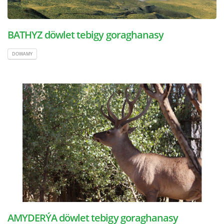
BATHYZ döwlet tebigy goraghanasy
DOWAMY
AMYDERÝA döwlet tebigy goraghanasy