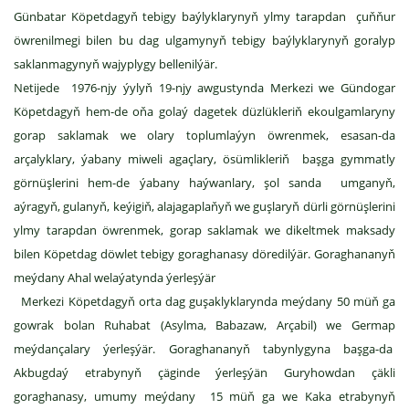
Günbatar Köpetdagyň tebigy baýlyklarynyň ylmy tarapdan çuňňur
öwrenilmegi bilen bu dag ulgamynyň tebigy baýlyklarynyň goralyp
saklanmagynyň wajyplygy bellenilýär.
Netijede 1976-njy ýylyň 19-njy awgustynda Merkezi we Gündogar
Köpetdagyň hem-de oňa golaý dagetek düzlükleriň ekoulgamlaryny
gorap saklamak we olary toplumlaýyn öwrenmek, esasan-da
arçalyklary, ýabany miweli agaçlary, ösümlikleriň başga gymmatly
görnüşlerini hem-de ýabany haýwanlary, şol sanda umganyň,
aýragyň, gulanyň, keýigiň, alajagaplaňyň we guşlaryň dürli görnüşlerini
ylmy tarapdan öwrenmek, gorap saklamak we dikeltmek maksady
bilen Köpetdag döwlet tebigy goraghanasy döredilýär. Goraghananyň
meýdany Ahal welaýatynda ýerleşýär
Merkezi Köpetdagyň orta dag guşaklyklarynda meýdany 50 müň ga
gowrak bolan Ruhabat (Asylma, Babazaw, Arçabil) we Germap
meýdançalary ýerleşýär. Goraghananyň tabynlygyna başga-da
Akbugdaý etrabynyň çäginde ýerleşýän Guryhowdan çäkli
goraghanasy, umumy meýdany 15 müň ga we Kaka etrabynyň