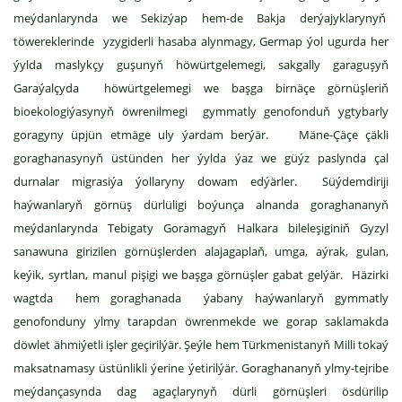
meýdanlarynda we Sekizýap hem-de Bakja derýajyklarynyň
töwereklerinde yzygiderli hasaba alynmagy, Germap ýol ugurda her
ýylda maslykçy guşunyň höwürtgelemegi, sakgally garaguşyň
Garaýalçyda höwürtgelemegi we başga birnäçe görnüşleriň
bioekologiýasynyň öwrenilmegi gymmatly genofonduň ygtybarly
goragyny üpjün etmäge uly ýardam berýär. Mäne-Çäçe çäkli
goraghanasynyň üstünden her ýylda ýaz we güýz paslynda çal
durnalar migrasiýa ýollaryny dowam edýärler. Süýdemdiriji
haýwanlaryň görnüş dürlüligi boýunça alnanda goraghananyň
meýdanlarynda Tebigaty Goramagyň Halkara bileleşiginiň Gyzyl
sanawuna girizilen görnüşlerden alajagaplaň, umga, aýrak, gulan,
keýik, syrtlan, manul pişigi we başga görnüşler gabat gelýär. Häzirki
wagtda hem goraghanada ýabany haýwanlaryň gymmatly
genofonduny ylmy tarapdan öwrenmekde we gorap saklamakda
döwlet ähmiýetli işler geçirilýär. Şeýle hem Türkmenistanyň Milli tokaý
maksatnamasy üstünlikli ýerine ýetirilýär. Goraghananyň ylmy-tejribe
meýdançasynda dag agaçlarynyň dürli görnüşleri ösdürilip