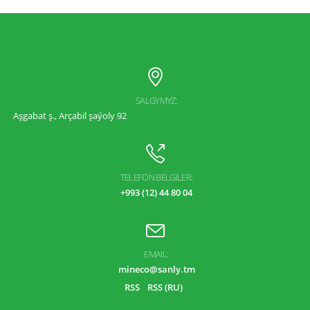
SALGYMYZ:
Aşgabat ş., Arçabil şaýoly 92
TELEFON BELGILER:
+993 (12) 44 80 04
EMAIL:
mineco@sanly.tm
RSS
RSS (RU)