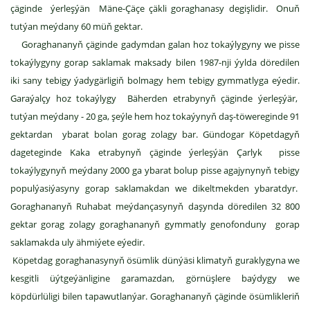
çäginde ýerleşýän Mäne-Çäçe çäkli goraghanasy degişlidir. Onuň
tutýan meýdany 60 müň gektar.
Goraghananyň çäginde gadymdan galan hoz tokaýlygyny we pisse
tokaýlygyny gorap saklamak maksady bilen 1987-nji ýylda döredilen
iki sany tebigy ýadygärligiň bolmagy hem tebigy gymmatlyga eýedir.
Garaýalçy hoz tokaýlygy Bäherden etrabynyň çäginde ýerleşýär,
tutýan meýdany - 20 ga, şeýle hem hoz tokaýynyň daş-töwereginde 91
gektardan ybarat bolan gorag zolagy bar. Gündogar Köpetdagyň
dageteginde Kaka etrabynyň çäginde ýerleşýän Çarlyk pisse
tokaýlygynyň meýdany 2000 ga ybarat bolup pisse agajynynyň tebigy
populýasiýasyny gorap saklamakdan we dikeltmekden ybaratdyr.
Goraghananyň Ruhabat meýdançasynyň daşynda döredilen 32 800
gektar gorag zolagy goraghananyň gymmatly genofonduny gorap
saklamakda uly ähmiýete eýedir.
Köpetdag goraghanasynyň ösümlik dünýäsi klimatyň guraklygyna we
kesgitli üýtgeýänligine garamazdan, görnüşlere baýdygy we
köpdürlüligi bilen tapawutlanýar. Goraghananyň çäginde ösümlikleriň