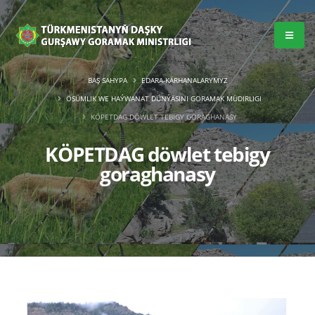
BAŞ SAHYPA
EDARA-KÄRHANALARYMYZ
ÖSÜMLIK WE HAÝWANAT DÜNÝÄSINI GORAMAK MÜDIRLIGI
KÖPETDAG DÖWLET TEBIGY GORAGHANASY
KÖPETDAG döwlet tebigy
goraghanasy