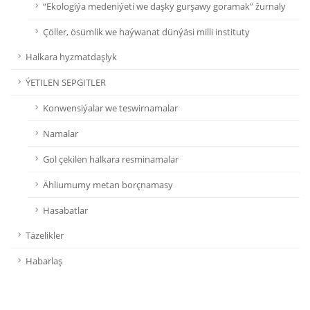
“Ekologiýa medeniýeti we daşky gurşawy goramak” žurnaly
Çöller, ösümlik we haýwanat dünýäsi milli instituty
Halkara hyzmatdaşlyk
ÝETILEN SEPGITLER
Konwensiýalar we teswirnamalar
Namalar
Gol çekilen halkara resminamalar
Ähliumumy metan borçnamasy
Hasabatlar
Täzelikler
Habarlaş