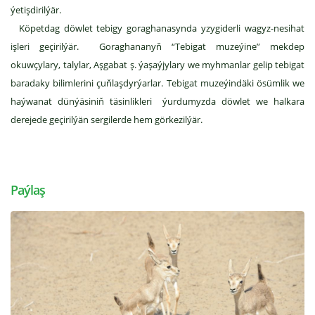
ýetişdirilýär.
Köpetdag döwlet tebigy goraghanasynda yzygiderli wagyz-nesihat
işleri geçirilýär. Goraghananyň “Tebigat muzeýine” mekdep
okuwçylary, talylar, Aşgabat ş. ýaşaýjylary we myhmanlar gelip tebigat
baradaky bilimlerini çuňlaşdyrýarlar. Tebigat muzeýindäki ösümlik we
haýwanat dünýäsiniň täsinlikleri ýurdumyzda döwlet we halkara
derejede geçirilýän sergilerde hem görkezilýär.
Paýlaş