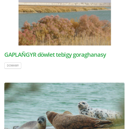
GAPLAŇGYR döwlet tebigy goraghanasy
DOWAMY