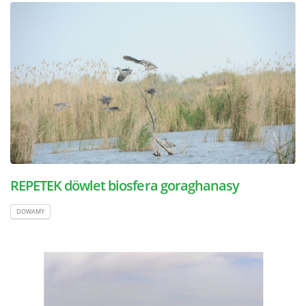
REPETEK döwlet biosfera goraghanasy
DOWAMY