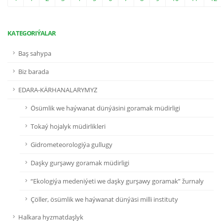
KATEGORIÝALAR
Baş sahypa
Biz barada
EDARA-KÄRHANALARYMYZ
Ösümlik we haýwanat dünýäsini goramak müdirligi
Tokaý hojalyk müdirlikleri
Gidrometeorologiýa gullugy
Daşky gurşawy goramak müdirligi
“Ekologiýa medeniýeti we daşky gurşawy goramak” žurnaly
Çöller, ösümlik we haýwanat dünýäsi milli instituty
Halkara hyzmatdaşlyk