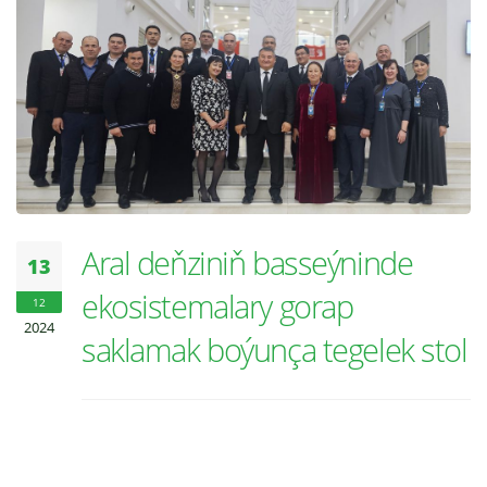
Aral deňziniň basseýninde
13
ekosistemalary gorap
12
2024
saklamak boýunça tegelek stol