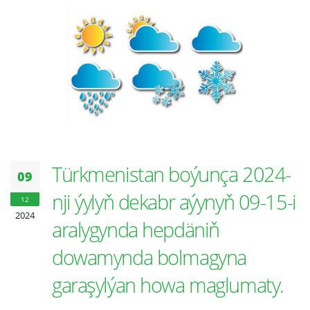
Türkmenistan boýunça 2024-
09
nji ýylyň dekabr aýynyň 09-15-i
12
2024
aralygynda hepdäniň
dowamynda bolmagyna
garaşylýan howa maglumaty.