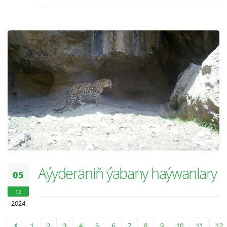
Aýyderäniň ýabany haýwanlary
05
12
2024
1
2
3
4
5
6
7
8
9
10
11
12