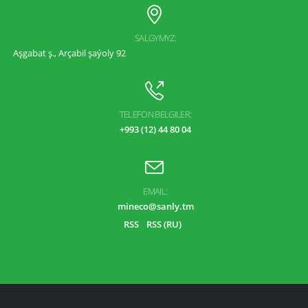
SALGYMYZ:
Aşgabat ş., Arçabil şaýoly 92
TELEFON BELGILER:
+993 (12) 44 80 04
EMAIL:
mineco@sanly.tm
RSS
RSS (RU)