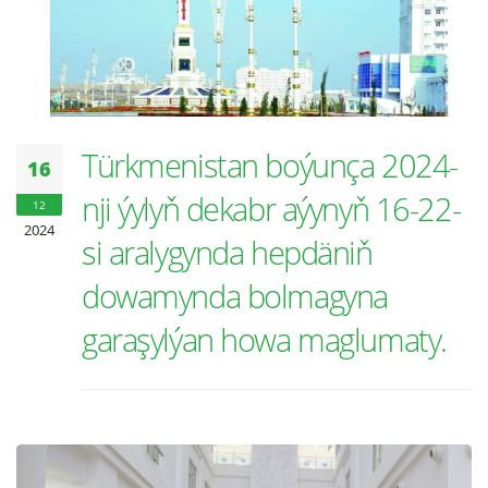
Türkmenistan boýunça 2024-
16
nji ýylyň dekabr aýynyň 16-22-
12
2024
si aralygynda hepdäniň
dowamynda bolmagyna
garaşylýan howa maglumaty.