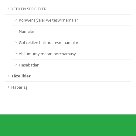
ÝETILEN SEPGITLER
Konwensiýalar we teswirnamalar
Namalar
Gol çekilen halkara resminamalar
Ähliumumy metan borçnamasy
Hasabatlar
Täzelikler
Habarlaş