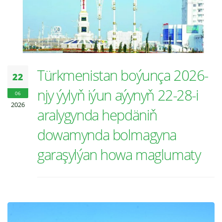
Türkmenistan boýunça 2026-
22
njy ýylyň iýun aýynyň 22-28-i
06
2026
aralygynda hepdäniň
dowamynda bolmagyna
garaşylýan howa maglumaty