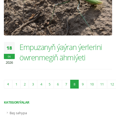
Empuzanyň ýaýran ýerlerini
18
öwrenmegiň ähmiýeti
06
2026
1
2
3
4
5
6
7
8
9
10
11
12
KATEGORIÝALAR
Baş sahypa