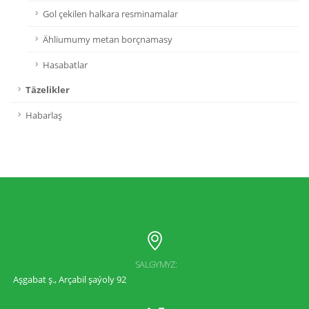
Gol çekilen halkara resminamalar
Ähliumumy metan borçnamasy
Hasabatlar
Täzelikler
Habarlaş
SALGYMYZ:
Aşgabat ş., Arçabil şaýoly 92