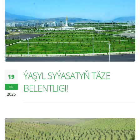
ÝAŞYL SYÝASATYŇ TÄZE
19
BELENTLIGI!
06
2026