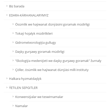
Biz barada
EDARA-KÄRHANALARYMYZ
Ösümlik we haýwanat dünýäsini goramak müdirligi
Tokaý hojalyk müdirlikleri
Gidrometeorologiýa gullugy
Daşky gurşawy goramak müdirligi
“Ekologiýa medeniýeti we daşky gurşawy goramak” žurnaly
Çöller, ösümlik we haýwanat dünýäsi milli instituty
Halkara hyzmatdaşlyk
ÝETILEN SEPGITLER
Konwensiýalar we teswirnamalar
Namalar