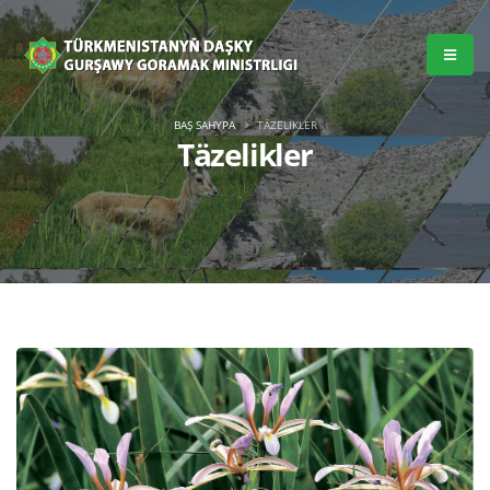
BAŞ SAHYPA
TÄZELIKLER
Täzelikler