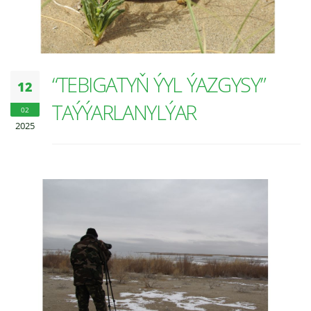
“TEBIGATYŇ ÝYL ÝAZGYSY”
12
TAÝÝARLANYLÝAR
02
2025