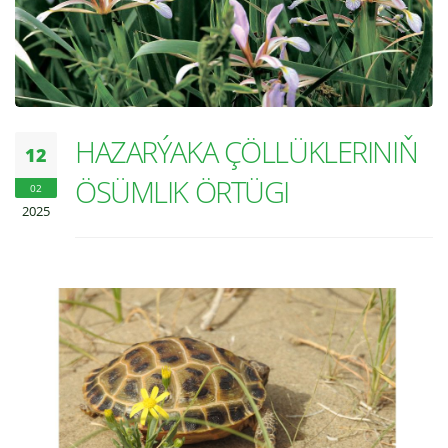
HAZARÝAKA ÇÖLLÜKLERINIŇ
12
ÖSÜMLIK ÖRTÜGI
02
2025