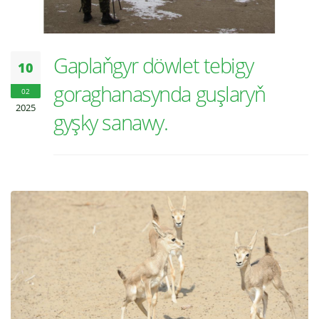
Gaplaňgyr döwlet tebigy
10
goraghanasynda guşlaryň
02
2025
gyşky sanawy.