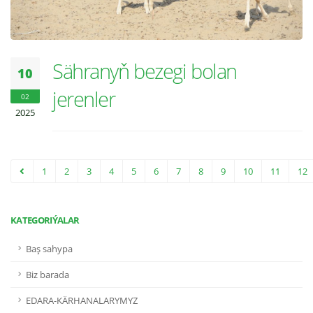
Sähranyň bezegi bolan
10
jerenler
02
2025
1
2
3
4
5
6
7
8
9
10
11
12
KATEGORIÝALAR
Baş sahypa
Biz barada
EDARA-KÄRHANALARYMYZ