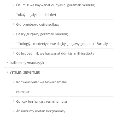
Ösümlik we haýwanat dünýäsini goramak müdirligi
Tokaý hojalyk müdirlikleri
Gidrometeorologiýa gullugy
Daşky gurşawy goramak müdirligi
“Ekologiýa medeniýeti we daşky gurşawy goramak” žurnaly
Çöller, ösümlik we haýwanat dünýäsi milli instituty
Halkara hyzmatdaşlyk
ÝETILEN SEPGITLER
Konwensiýalar we teswirnamalar
Namalar
Gol çekilen halkara resminamalar
Ähliumumy metan borçnamasy