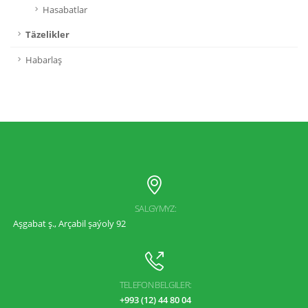
Hasabatlar
Täzelikler
Habarlaş
SALGYMYZ:
Aşgabat ş., Arçabil şaýoly 92
TELEFON BELGILER:
+993 (12) 44 80 04