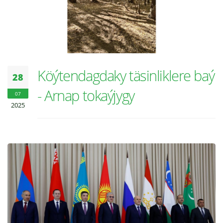
Köýtendagdaky täsinliklere baý
28
- Arnap tokaýjygy
07
2025