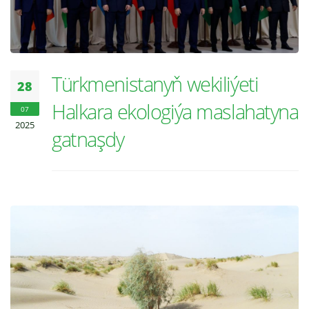
Türkmenistanyň wekiliýeti
28
Halkara ekologiýa maslahatyna
07
2025
gatnaşdy