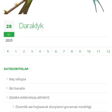
Daraklyk
28
07
2025
1
2
3
4
5
6
7
8
9
10
11
12
KATEGORIÝALAR
Baş sahypa
Biz barada
EDARA-KÄRHANALARYMYZ
Ösümlik we haýwanat dünýäsini goramak müdirligi