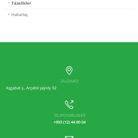
Täzelikler
Habarlaş
SALGYMYZ:
Aşgabat ş., Arçabil şaýoly 92
TELEFON BELGILER:
+993 (12) 44 80 04