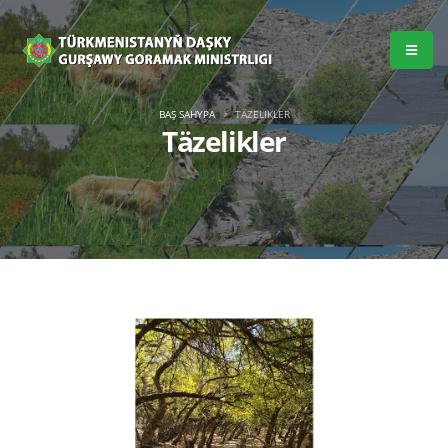
BAŞ SAHYPA
TÄZELIKLER
Täzelikler