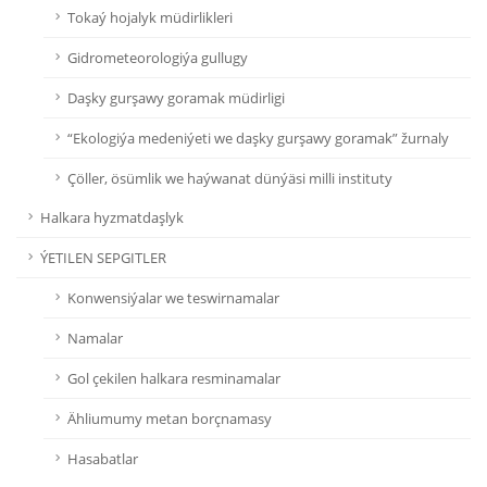
Tokaý hojalyk müdirlikleri
Gidrometeorologiýa gullugy
Daşky gurşawy goramak müdirligi
“Ekologiýa medeniýeti we daşky gurşawy goramak” žurnaly
Çöller, ösümlik we haýwanat dünýäsi milli instituty
Halkara hyzmatdaşlyk
ÝETILEN SEPGITLER
Konwensiýalar we teswirnamalar
Namalar
Gol çekilen halkara resminamalar
Ähliumumy metan borçnamasy
Hasabatlar