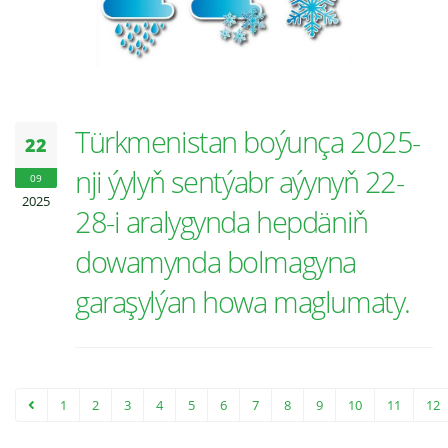
Türkmenistan boýunça 2025-
22
nji ýylyň sentýabr aýynyň 22-
09
2025
28-i aralygynda hepdäniň
dowamynda bolmagyna
garaşylýan howa maglumaty.
1
2
3
4
5
6
7
8
9
10
11
12