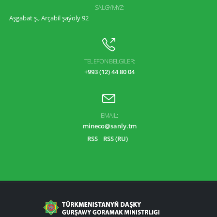
SALGYMYZ:
Aşgabat ş., Arçabil şaýoly 92
TELEFON BELGILER:
+993 (12) 44 80 04
EMAIL:
mineco@sanly.tm
RSS
RSS (RU)