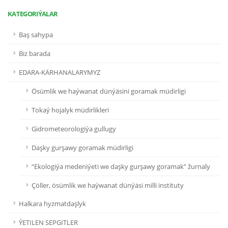
KATEGORIÝALAR
Baş sahypa
Biz barada
EDARA-KÄRHANALARYMYZ
Ösümlik we haýwanat dünýäsini goramak müdirligi
Tokaý hojalyk müdirlikleri
Gidrometeorologiýa gullugy
Daşky gurşawy goramak müdirligi
“Ekologiýa medeniýeti we daşky gurşawy goramak” žurnaly
Çöller, ösümlik we haýwanat dünýäsi milli instituty
Halkara hyzmatdaşlyk
ÝETILEN SEPGITLER