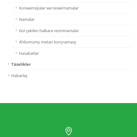
Konwensiýalar we teswirnamalar
Namalar
Gol çekilen halkara resminamalar
Ähliumumy metan borçnamasy
Hasabatlar
Täzelikler
Habarlaş