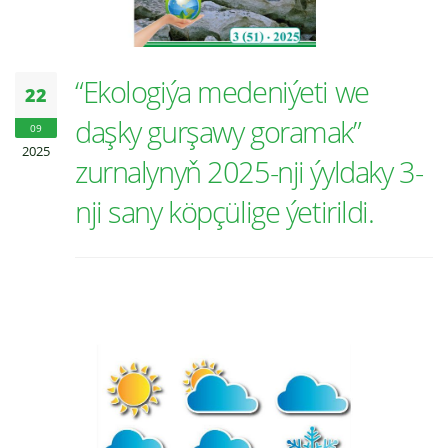
“Ekologiýa medeniýeti we
22
daşky gurşawy goramak”
09
2025
zurnalynyň 2025-nji ýyldaky 3-
nji sany köpçülige ýetirildi.