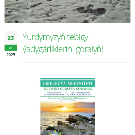
Ýurdymyzyň tebigy
23
ýadygärliklerini goralyň!
09
2025