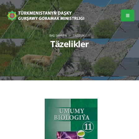
BAŞ SAHYPA
TÄZELIKLER
Täzelikler