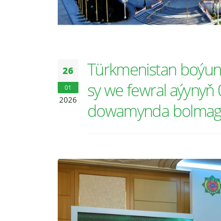
Türkmenistan boýunç
26
sy we fewral aýynyň 
01
2026
dowamynda bolmagy