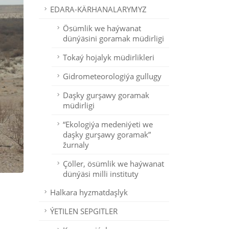
EDARA-KÄRHANALARYMYZ
Ösümlik we haýwanat
dünýäsini goramak müdirligi
Tokaý hojalyk müdirlikleri
Gidrometeorologiýa gullugy
Daşky gurşawy goramak
müdirligi
“Ekologiýa medeniýeti we
daşky gurşawy goramak”
žurnaly
Çöller, ösümlik we haýwanat
dünýäsi milli instituty
Halkara hyzmatdaşlyk
ÝETILEN SEPGITLER