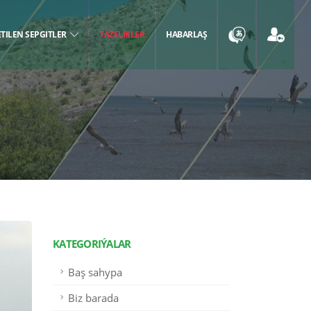
ETILEN SEPGITLER
TÄZELIKLER
HABARLAŞ
KATEGORIÝALAR
Baş sahypa
Biz barada