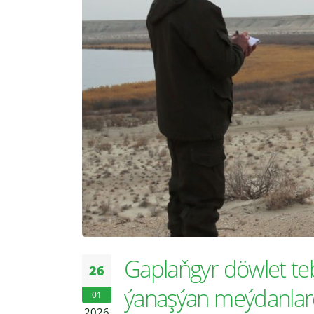
Gaplaňgyr döwlet t
26
ýanaşýan meýdanlard
01
2026