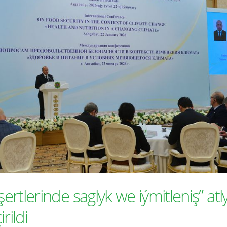
tlerinde saglyk we iýmitleniş” atl
rildi