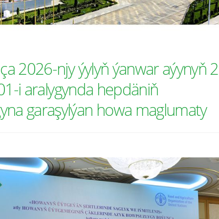
a 2026-njy ýylyň ýanwar aýynyň 2
01-i aralygynda hepdäniň
na garaşylýan howa maglumaty