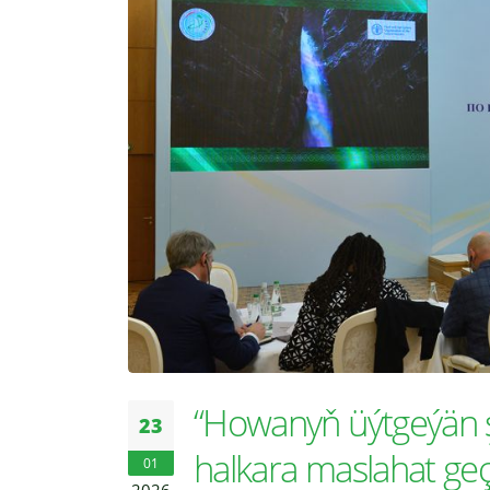
“Howanyň üýtgeýän şer
23
halkara maslahat geçi
01