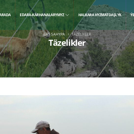
BARADA
EDARA-KÄRHANALARYMYZ
HALKARA HYZMATDAŞLYK
Ý
BAŞ SAHYPA
TÄZELIKLER
Täzelikler