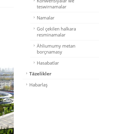
Konwensiýalar we
teswirnamalar
Namalar
Gol çekilen halkara
resminamalar
Ähliumumy metan
borçnamasy
Hasabatlar
Täzelikler
Habarlaş