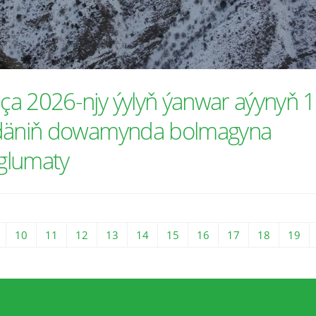
a 2026-njy ýylyň ýanwar aýynyň 1
pdäniň dowamynda bolmagyna
glumaty
10
11
12
13
14
15
16
17
18
19