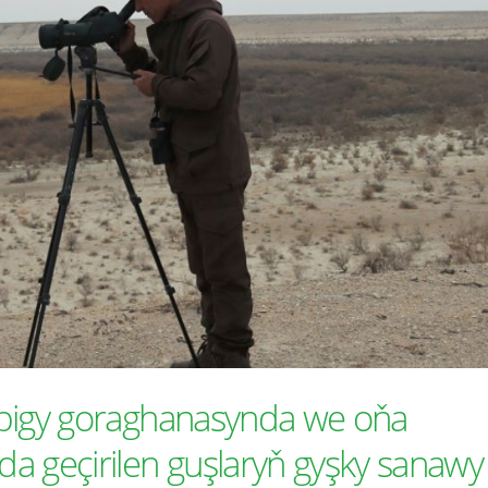
ebigy goraghanasynda we oňa
a geçirilen guşlaryň gyşky sanawy