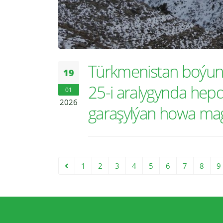
Türkmenistan boýunç
19
25-i aralygynda he
01
2026
garaşylýan howa ma
1
2
3
4
5
6
7
8
9