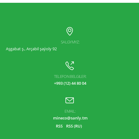
SALGYMYZ:
Aşgabat ş., Arçabil şaýoly 92
TELEFON BELGILER:
+993 (12) 44 80 04
EMAIL:
mineco@sanly.tm
RSS
RSS (RU)