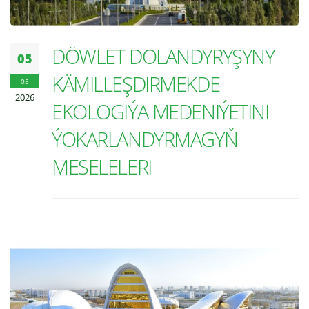
DÖWLET DOLANDYRYŞYNY
05
KÄMILLEŞDIRMEKDE
05
2026
EKOLOGIÝA MEDENIÝETINI
ÝOKARLANDYRMAGYŇ
MESELELERI