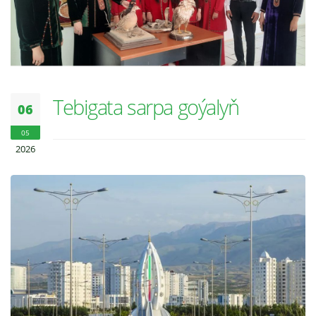
Tebigata sarpa goýalyň
06
05
2026