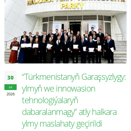
“Türkmenistanyň Garaşsyzlygy:
30
ylmyň we innowasion
04
2026
tehnologiýalaryň
dabaralanmagy” atly halkara
ylmy maslahaty geçirildi