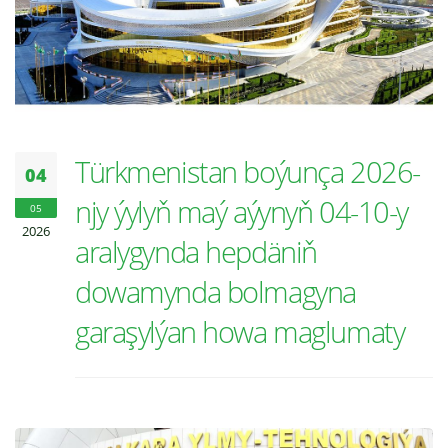
Türkmenistan boýunça 2026-
04
njy ýylyň maý aýynyň 04-10-y
05
2026
aralygynda hepdäniň
dowamynda bolmagyna
garaşylýan howa maglumaty