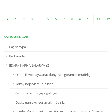
1
2
3
4
5
6
7
8
9
10
11
12
KATEGORIÝALAR
Baş sahypa
Biz barada
EDARA-KÄRHANALARYMYZ
Ösümlik we haýwanat dünýäsini goramak müdirligi
Tokaý hojalyk müdirlikleri
Gidrometeorologiýa gullugy
Daşky gurşawy goramak müdirligi
“Ekologiýa medeniýeti we daşky gurşawy goramak” žurnaly