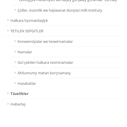
Çöller, ösümlik we haýwanat dünýäsi milli instituty
Halkara hyzmatdaşlyk
ÝETILEN SEPGITLER
Konwensiýalar we teswirnamalar
Namalar
Gol çekilen halkara resminamalar
Ähliumumy metan borçnamasy
Hasabatlar
Täzelikler
Habarlaş