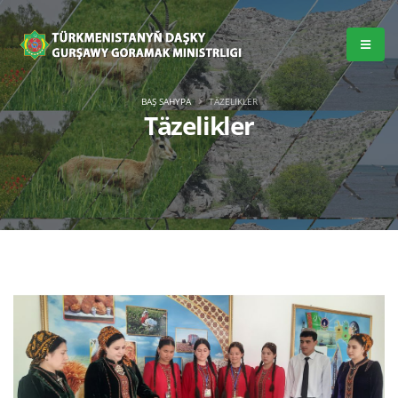
BAŞ SAHYPA
TÄZELIKLER
Täzelikler