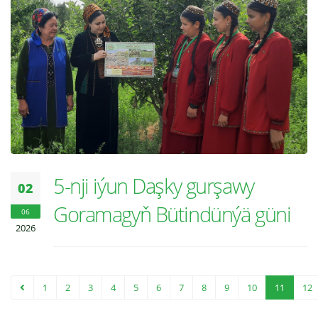
5-nji iýun Daşky gurşawy
02
Goramagyň Bütindünýä güni
06
2026
1
2
3
4
5
6
7
8
9
10
11
12