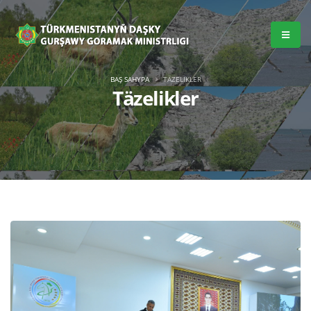
BAŞ SAHYPA
TÄZELIKLER
Täzelikler