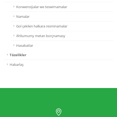
Konwensiýalar we teswirnamalar
Namalar
Gol çekilen halkara resminamalar
Ähliumumy metan borçnamasy
Hasabatlar
Täzelikler
Habarlaş