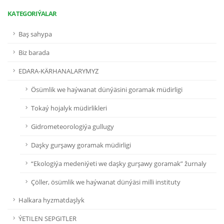
KATEGORIÝALAR
Baş sahypa
Biz barada
EDARA-KÄRHANALARYMYZ
Ösümlik we haýwanat dünýäsini goramak müdirligi
Tokaý hojalyk müdirlikleri
Gidrometeorologiýa gullugy
Daşky gurşawy goramak müdirligi
“Ekologiýa medeniýeti we daşky gurşawy goramak” žurnaly
Çöller, ösümlik we haýwanat dünýäsi milli instituty
Halkara hyzmatdaşlyk
ÝETILEN SEPGITLER