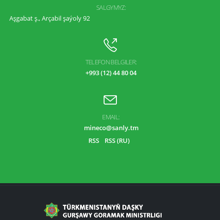
SALGYMYZ:
Aşgabat ş., Arçabil şaýoly 92
TELEFON BELGILER:
+993 (12) 44 80 04
EMAIL:
mineco@sanly.tm
RSS
RSS (RU)