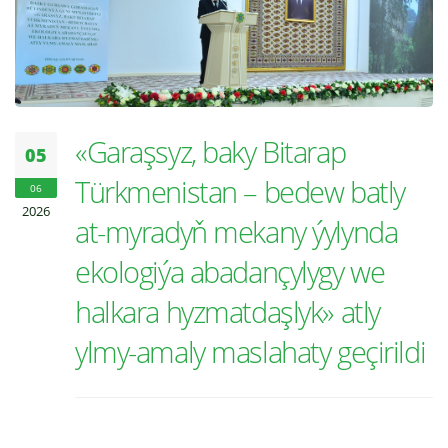
«Garaşsyz, baky Bitarap
05
Türkmenistan – bedew batly
06
2026
at-myradyň mekany ýylynda
ekologiýa abadançylygy we
halkara hyzmatdaşlyk» atly
ylmy-amaly maslahaty geçirildi