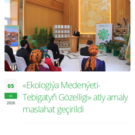
«Ekologiýa Medenýeti-
05
Tebigatyň Gözelligi» atly amaly
06
2026
maslahat geçirildi