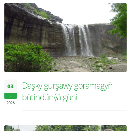
Daşky gurşawy goramagyň
03
bütindünýä güni
06
2026