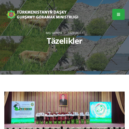
BAŞ SAHYPA
TÄZELIKLER
Täzelikler