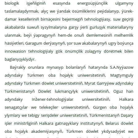
biologik işjeňliginiň esasynda energoüpjünçilik ulgamyny
taslamalaşdyrmak, alyç we ýandak ösümliklerini peýdalanyp, ýürek-
damar keselleriniň birnäçesini bejermegiň tehnologiýasy, suw geçiriji
akabalarda suwuň syzylmalaryna garşy ýerli gurluşyk materiallaryny
ulanmak, beýi ýapragynyň hem-de onuň demlemesiniň melhemlik
häsiýetleri, Garagum derýasynyň, şor suw akabalarynyň ugry boýunça
innowasion tehnologiýaly gök önümçilik zolagyny döretmek bilen
baglanyşyklydyr.
Baýrakly orunlara mynasyp bolanlaryň hatarynda S.A.Nyýazow
adyndaky Türkmen oba hojalyk uniwersitetiniň, Magtymguly
adyndaky Türkmen döwlet uniwersitetiniň, Myrat Garryýew adyndaky
Türkmenistanyň Döwlet lukmançylyk uniwersitetiniň, Oguz han
adyndaky Inžener-tehnologiýalar uniwersitetiniň, Halkara
senagatçylar we telekeçiler uniwersitetiniň, Gürgen oba hojalyk
ylymlary we tebigy serişdeler uniwersitetiniň, Türkmenistanyň Daşary
işler ministrliginiň Halkara gatnaşyklary institutynyň, Belarus döwlet
oba hojalyk akademiýasynyň, Türkmen döwlet ykdysadyýet we