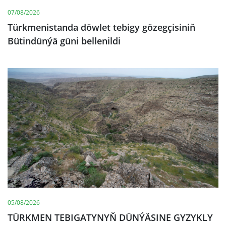
07/08/2026
Türkmenistanda döwlet tebigy gözegçisiniň
Bütindünýä güni bellenildi
05/08/2026
TÜRKMEN TEBIGATYNYŇ DÜNÝÄSINE GYZYKLY