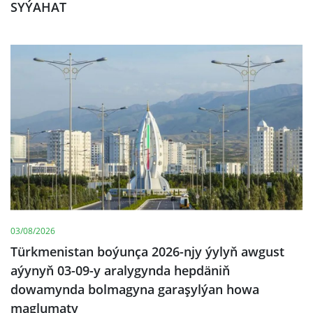
SYÝAHAT
03/08/2026
Türkmenistan boýunça 2026-njy ýylyň awgust
aýynyň 03-09-y aralygynda hepdäniň
dowamynda bolmagyna garaşylýan howa
maglumaty