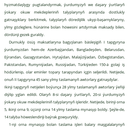
hyzmatdaşlygy pugtalandyrmak, ýurdumyzyň we daşary ýurtlaryň
ýokary okuw mekdepleriniň talyplarynyň arasynda dostlukly
gatnaşyklary berkitmek, talyplaryň döredijilik ukyp-başarnyklaryny,
ylmy gözleglere, hünärine bolan höwesini artdyrmak maksady bilen,
dördünji gezek guraldy.
Durnukly ösüş maksatlaryna bagyşlanan bäsleşigiň I tapgyryna
ýurdumyzdan hem-de Azerbaýjandan, Bangladeşden, Belarusdan,
Eýrandan, Gazagystandan, Hytaýdan, Malaýziýadan, Özbegistandan,
Pakistandan, Rumyniýadan, Russiýadan, Türkiýeden 150-ä golaý iş
hödürlenip, olar eminler topary tarapyndan içgin seljerildi. Netijede,
onuň II tapgyryna 45 sany ylmy taslamanyň awtorlary gatnaşdylar.
Ikinji tapgyryň netijeleri boýunça 28 ylmy taslamanyň awtorlary ýeňiji
diýlip yglan edildi. Olaryň 8-si daşary ýurtlaryň, 20-si ýurdumyzyň
ýokary okuw mekdepleriniň talyplarynyň işleridir. Netijede, birinji orna
5, ikinji orna 9, üçünji orna 14 ylmy taslama mynasyp boldy. Şeýle-de,
14 talyba höweslendiriji baýrak gowşuryldy.
1-nji orna mynasyp bolan taslama işleri balary maşgalalarynyň