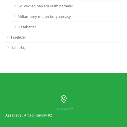
Gol çekilen halkara resminamalar
Ähliumumy metan borçnamasy
Hasabatlar
Täzelikler
Habarlaş
SALGYMYZ:
Aşgabat ş., Arçabil şaýoly 92