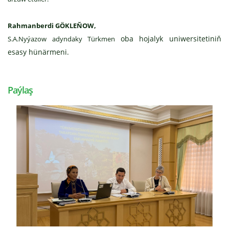
Rahmanberdi GÖKLEŇOW,
oba hojalyk uniwersitetiniň
S.A.Nyýazow adyndaky Türkmen
esasy hünärmeni.
Paýlaş