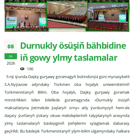
Durnukly ösüşiň bähbidine
08
iň gowy ylmy taslamalar
06
2026
190
5-nji iýunda Daşky gurşawy goramagyň bütindünýä güni mynasybetli
S.A.Nyýazow adyndaky Türkmen oba hojalyk uniwersitetiniň
Türkmenistanyň Bilim, Oba hojalyk, Daşky gurşawy goramak
ministrlikleri bilen bilelikde guramagynda «Durnukly ösüşiň
maksatlaryna ýetmekde ýaşlaryň orny» atly ýurdumyzyň hem-de
daşary ýurtlaryň ýokary okuw mekdepleriniň talyplarynyň arasynda
ylmy taslamalaryň bäsleşiginiň ýeňijilerini sylaglamak dabarasy
geçirildi. Bu bäsleşik Türkmenistanyň ylym-bilim ulgamyndaky halkara