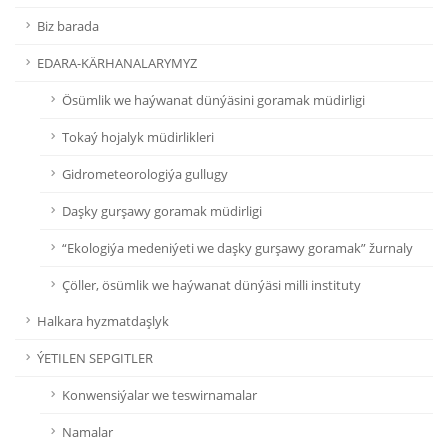
Biz barada
EDARA-KÄRHANALARYMYZ
Ösümlik we haýwanat dünýäsini goramak müdirligi
Tokaý hojalyk müdirlikleri
Gidrometeorologiýa gullugy
Daşky gurşawy goramak müdirligi
“Ekologiýa medeniýeti we daşky gurşawy goramak” žurnaly
Çöller, ösümlik we haýwanat dünýäsi milli instituty
Halkara hyzmatdaşlyk
ÝETILEN SEPGITLER
Konwensiýalar we teswirnamalar
Namalar