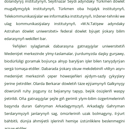
dolandyryş institutynyň, Seýitnazar Seýdi adyndaky Türkmen döwlet
mugallymçylyk institutynyň, Türkmen oba hojalyk institutynyň,
Telekommunikasiýalar we informatika institutynyň, Inžener-tehniki we
ulag kommunikasiýalary institutynyň, «W.N.Tatişew adyndaky
Astrahan döwlet uniwersiteti» federal döwlet býujet ýokary bilim
edarasynyň wekilleri bar.
Ýeňijileri sylaglamak dabarasyna gatnaşyjylar uniwersitetiň
Medeniýet merkezinde ylmy-taslamalar, ýurdumyzda daşky gurşawy,
biodürlüligi goramak boýunça alnyp barylýan işler bilen tanyşdyrýan
sergä tomaşa etdiler. Dabarada ýokary okuw mekdebiniň «Altyn asyr»
medeniýet merkeziniň çeper höwesjeňleri aýdym-sazly çykyşlary
ýerine ýetirdiler. Olarda Berkarar döwletiň täze eýýamynyň Galkynyşy
döwrüniň ruhy joşguny öz beýanyny tapyp, beýik ösüşleriň waspy
ýetirildi. Oňa gatnaşyjylar şeýle giň gerimli ylym-bilim özgertmeleriniň
başynda duran Gahryman Arkadagymyzyň, Arkadagly Gahryman
Serdarymyzyň janlarynyň sag, ömürleriniň uzak bolmagyny, il-ýurt
bähbitli, dünýä ähmiýetli işleriniň hemişe üstünliklere beslenmegini
arzuw etdiler.