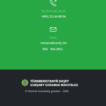
TELEFON BELGILER:
+993 (12) 44 80 04
EMAIL:
mineco@sanly.tm
RSS
RSS (RU)
© Hemme hukuklary goralan - 2026.