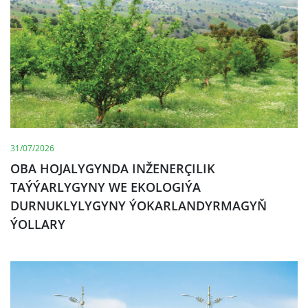
31/07/2026
OBA HOJALYGYNDA INŽENERÇILIK
TAÝÝARLYGYNY WE EKOLOGIÝA
DURNUKLYLYGYNY ÝOKARLANDYRMAGYŇ
ÝOLLARY