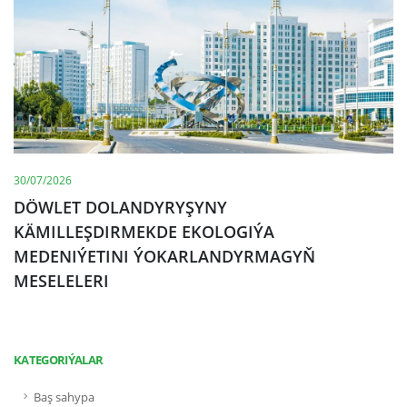
30/07/2026
DÖWLET DOLANDYRYŞYNY
KÄMILLEŞDIRMEKDE EKOLOGIÝA
MEDENIÝETINI ÝOKARLANDYRMAGYŇ
MESELELERI
KATEGORIÝALAR
Baş sahypa