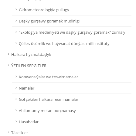
Gidrometeorologiýa gullugy
Daşky gurşawy goramak müdirligi
“Ekologiýa medeniýeti we daşky gurşawy goramak” žurnaly
Çöller, ösümlik we haýwanat dünýäsi milli instituty
Halkara hyzmatdaşlyk
ÝETILEN SEPGITLER
Konwensiýalar we teswirnamalar
Namalar
Gol çekilen halkara resminamalar
Ähliumumy metan borçnamasy
Hasabatlar
Täzelikler