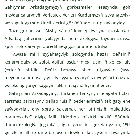
Gahryman Arkadagymyzyň görkezmeleri esasynda, golf
meýdançalarynyň ýerleşjek ýerleri ýurdumyzyň syýahatçylyk
we sagaldyş mümkinçiliklerini göz öňünde tutup saýlanyldy.
Täze gurlan we “Akylly şäher” konsepsiýasyna esaslanýan
Arkadag şäheriniň golaýynda hem ekologiýa taýdan arassa
sport zoloklarynyň döredilmegi göz öňünde tutulýar.
Awaza milli syýahatçylyk zologynda hazar deňziniň
kenaryndaky bu zolok golfuň ösdürilmegi üçin iň geljegi uly
ýerleriň biridir. Deňiz howasy bilen utgaşýan ýaşyl
meýdançalar daşary ýurtly syýahatçylaryň sanynyň artmagyna
we ekologiýanyň sagdyn saklanmagyna hyzmat eder.
Gahryman Arkadagymyz türkmen halkynyň tebigata bolan
sarsmaz sarpasyny belläp “Biziň pederlerimiziň tebigaty ene
saýypdyrlar, ony gorap saklamak her birimiziň mukaddes
borjumyzdyr” diýip, Milli Liderimiz häzirki nesliň öňünde
duran ekologiýa jogapkärçiligini ýene bir gezek nygtap, “Biz
geljek nesillere diňe bir ösen döwleti däl, eýsem saýasynda