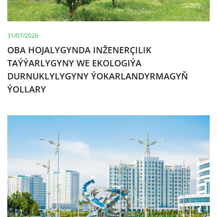
31/07/2026
OBA HOJALYGYNDA INŽENERÇILIK
TAÝÝARLYGYNY WE EKOLOGIÝA
DURNUKLYLYGYNY ÝOKARLANDYRMAGYŇ
ÝOLLARY