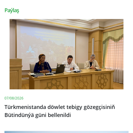
Paýlaş
07/08/2026
Türkmenistanda döwlet tebigy gözegçisiniň
Bütindünýä güni bellenildi