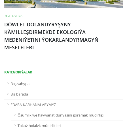
30/07/2026
DÖWLET DOLANDYRYŞYNY
KÄMILLEŞDIRMEKDE EKOLOGIÝA
MEDENIÝETINI ÝOKARLANDYRMAGYŇ
MESELELERI
KATEGORIÝALAR
Baş sahypa
Biz barada
EDARA-KÄRHANALARYMYZ
Ösümlik we haýwanat dünýäsini goramak müdirligi
Tokaý hojalyk müdirlikleri