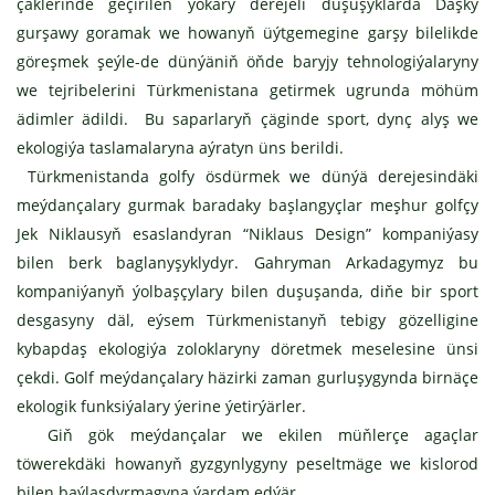
çäklerinde geçirilen ýokary derejeli duşuşyklarda Daşky
gurşawy goramak we howanyň üýtgemegine garşy bilelikde
göreşmek şeýle-de dünýäniň öňde baryjy tehnologiýalaryny
we tejribelerini Türkmenistana getirmek ugrunda möhüm
ädimler ädildi. Bu saparlaryň çäginde sport, dynç alyş we
ekologiýa taslamalaryna aýratyn üns berildi.
Türkmenistanda golfy ösdürmek we dünýä derejesindäki
meýdançalary gurmak baradaky başlangyçlar meşhur golfçy
Jek Niklausyň esaslandyran “Niklaus Design” kompaniýasy
bilen berk baglanyşyklydyr. Gahryman Arkadagymyz bu
kompaniýanyň ýolbaşçylary bilen duşuşanda, diňe bir sport
desgasyny däl, eýsem Türkmenistanyň tebigy gözelligine
kybapdaş ekologiýa zoloklaryny döretmek meselesine ünsi
çekdi. Golf meýdançalary häzirki zaman gurluşygynda birnäçe
ekologik funksiýalary ýerine ýetirýärler.
Giň gök meýdançalar we ekilen müňlerçe agaçlar
töwerekdäki howanyň gyzgynlygyny peseltmäge we kislorod
bilen baýlaşdyrmagyna ýardam edýär.