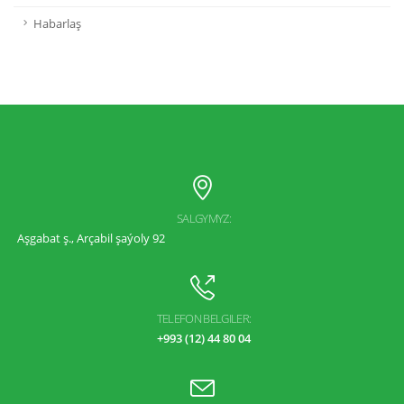
Habarlaş
SALGYMYZ:
Aşgabat ş., Arçabil şaýoly 92
TELEFON BELGILER:
+993 (12) 44 80 04