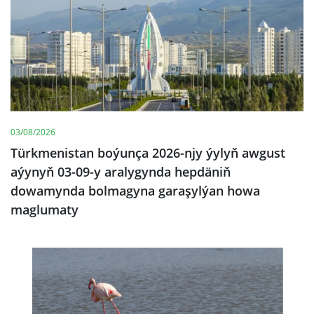
03/08/2026
Türkmenistan boýunça 2026-njy ýylyň awgust
aýynyň 03-09-y aralygynda hepdäniň
dowamynda bolmagyna garaşylýan howa
maglumaty