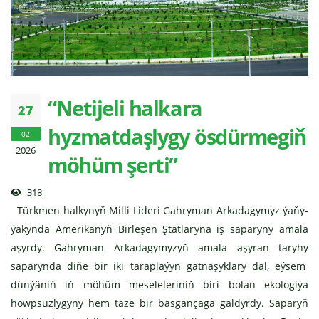
“Netijeli halkara
27
hyzmatdaşlygy ösdürmegiň
02
2026
möhüm şerti”
318
Türkmen halkynyň Milli Lideri Gahryman Arkadagymyz ýaňy-
ýakynda Amerikanyň Birleşen Ştatlaryna iş saparyny amala
aşyrdy. Gahryman Arkadagymyzyň amala aşyran taryhy
saparynda diňe bir iki taraplaýyn gatnaşyklary däl, eýsem
dünýäniň iň möhüm meseleleriniň biri bolan ekologiýa
howpsuzlygyny hem täze bir basgançaga galdyrdy. Saparyň