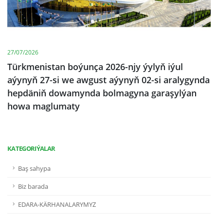
27/07/2026
Türkmenistan boýunça 2026-njy ýylyň iýul
aýynyň 27-si we awgust aýynyň 02-si aralygynda
hepdäniň dowamynda bolmagyna garaşylýan
howa maglumaty
KATEGORIÝALAR
Baş sahypa
Biz barada
EDARA-KÄRHANALARYMYZ