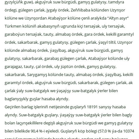
gyzylçüňk guw), akguýruk suw bürgüdi, gamyş gulatysy, tamdyra
ördegi, gülegen çarlak, jygaly ördek, Zeňňibaba kölünden Uzynşor
kölüne we Uzynşordan Atabaýşor kölüne çenli aralykda “Altyn asyr”
Türkmen kölüniň akabasynyň ugrunda kiçi tersaýak, uly tersaýak,
garaboýun tersaýak, tauty, almabaş ördek, gara ördek, kekilli garamtyl
ördek, sakarbarak, gamyş gulatysy, gülegen çarlak, ýaşyl tiltil, Uzynşor
kölünde almabaş ördek, ýaşylbaş, akguýruk suw bürgüdi, gamyş
gulatysy, sakarbarak, garabaş gülegen çarlak, Atabaýşor kölünde uly
garajagaz, tauty, çal ördek, uly jüptün ördek, gamyş gulatysy,
sakarbarak, Sarygamyş kölünde tauty, almabaş ördek, ýaşylbaş, kekilli
garamtyl ördek, akguýruk suw bürgüdi, sakarbarak, gülegen çarlak, ak
çarlak ýaly suw-batgalyk we ýaşaýşy suw-batgalyk ýerler bilen
baglanyşykly guşlar hasaba alyndy.
Geçirilen barlag işleriniň netijesinde guşlaryň 18191 sanysy hasaba
alyndy. Suw-batgalyk guşlary, ýaşaýşy suw-batgalyk ýerler bilen bagly
bolan laçynşekillilere degişli akguýruk suw bürgüdi we gamyş gulatysy
bilen bilelikde 90,4 %-i eýeledi. Guşlaryň köp bölegi (57,0 % ýa-da 10374