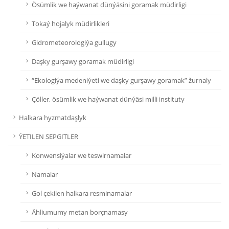
Ösümlik we haýwanat dünýäsini goramak müdirligi
Tokaý hojalyk müdirlikleri
Gidrometeorologiýa gullugy
Daşky gurşawy goramak müdirligi
“Ekologiýa medeniýeti we daşky gurşawy goramak” žurnaly
Çöller, ösümlik we haýwanat dünýäsi milli instituty
Halkara hyzmatdaşlyk
ÝETILEN SEPGITLER
Konwensiýalar we teswirnamalar
Namalar
Gol çekilen halkara resminamalar
Ähliumumy metan borçnamasy