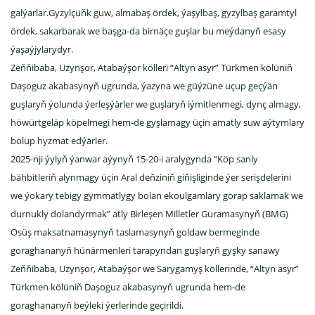
galýarlar.Gyzylçüňk guw, almabaş ördek, ýaşylbaş, gyzylbaş garamtyl
ördek, sakarbarak we başga-da birnäçe guşlar bu meýdanyň esasy
ýaşaýjylarydyr.
Zeňňibaba, Uzynşor, Atabaýşor kölleri “Altyn asyr” Türkmen kölüniň
Daşoguz akabasynyň ugrunda, ýazyna we güýzüne uçup geçýän
guşlaryň ýolunda ýerleşýärler we guşlaryň iýmitlenmegi, dynç almagy,
höwürtgeläp köpelmegi hem-de gyşlamagy üçin amatly suw aýtymlary
bolup hyzmat edýärler.
2025-nji ýylyň ýanwar aýynyň 15-20-i aralygynda “Köp sanly
bähbitleriň alynmagy üçin Aral deňziniň giňişliginde ýer serişdelerini
we ýokary tebigy gymmatlygy bolan ekoulgamlary gorap saklamak we
durnukly dolandyrmak” atly Birleşen Milletler Guramasynyň (BMG)
Ösüş maksatnamasynyň taslamasynyň goldaw bermeginde
goraghananyň hünärmenleri tarapyndan guşlaryň gyşky sanawy
Zeňňibaba, Uzynşor, Atabaýşor we Sarygamyş köllerinde, “Altyn asyr”
Türkmen kölüniň Daşoguz akabasynyň ugrunda hem-de
goraghananyň beýleki ýerlerinde geçirildi.