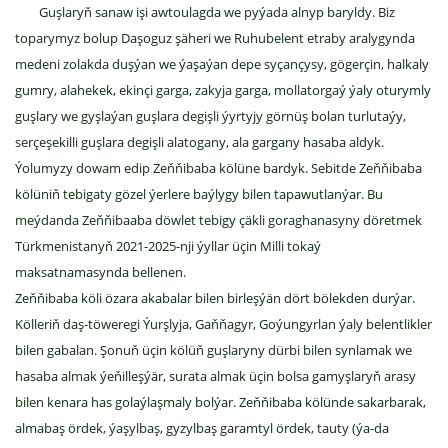
Guşlaryň sanaw işi awtoulagda we pyýada alnyp baryldy. Biz
toparymyz bolup Daşoguz şäheri we Ruhubelent etraby aralygynda
medeni zolakda duşýan we ýaşaýan depe syçançysy, gögerçin, halkaly
gumry, alahekek, ekinçi garga, zakyja garga, mollatorgaý ýaly oturymly
guşlary we gyşlaýan guşlara degişli ýyrtyjy görnüş bolan turlutaýy,
serçeşekilli guşlara degişli alatogany, ala gargany hasaba aldyk.
Ýolumyzy dowam edip Zeňňibaba kölüne bardyk. Sebitde Zeňňibaba
kölüniň tebigaty gözel ýerlere baýlygy bilen tapawutlanýar. Bu
meýdanda Zeňňibaaba döwlet tebigy çäkli goraghanasyny döretmek
Türkmenistanyň 2021-2025-nji ýyllar üçin Milli tokaý
maksatnamasynda bellenen.
Zeňňibaba köli özara akabalar bilen birleşýän dört bölekden durýar.
Kölleriň daş-töweregi Ýurşlyja, Gaňňagyr, Goýungyrlan ýaly belentlikler
bilen gabalan. Şonuň üçin kölüň guşlaryny dürbi bilen synlamak we
hasaba almak ýeňilleşýär, surata almak üçin bolsa gamyşlaryň arasy
bilen kenara has golaýlaşmaly bolýar. Zeňňibaba kölünde sakarbarak,
almabaş ördek, ýaşylbaş, gyzylbaş garamtyl ördek, tauty (ýa-da