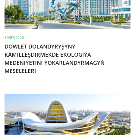
30/07/2026
DÖWLET DOLANDYRYŞYNY
KÄMILLEŞDIRMEKDE EKOLOGIÝA
MEDENIÝETINI ÝOKARLANDYRMAGYŇ
MESELELERI