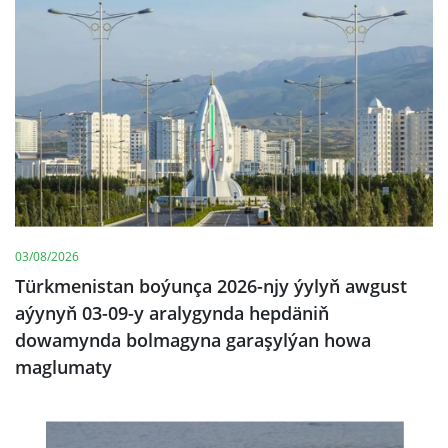
03/08/2026
Türkmenistan boýunça 2026-njy ýylyň awgust
aýynyň 03-09-y aralygynda hepdäniň
dowamynda bolmagyna garaşylýan howa
maglumaty