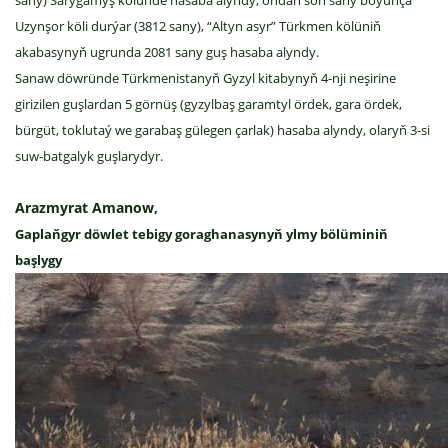
sany) Sarygamyş kölünde hasaba alyndy, ondan soň sany boýunça
Uzynşor köli durýar (3812 sany), “Altyn asyr” Türkmen kölüniň
akabasynyň ugrunda 2081 sany guş hasaba alyndy.
Sanaw döwründe Türkmenistanyň Gyzyl kitabynyň 4-nji neşirine
girizilen guşlardan 5 görnüş (gyzylbaş garamtyl ördek, gara ördek,
bürgüt, toklutaý we garabaş gülegen çarlak) hasaba alyndy, olaryň 3-si
suw-batgalyk guşlarydyr.
Arazmyrat Amanow,
Gaplaňgyr döwlet tebigy goraghanasynyň ylmy bölüminiň
başlygy