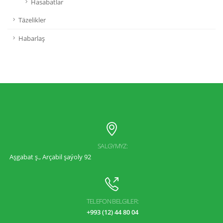
Hasabatlar
Täzelikler
Habarlaş
SALGYMYZ:
Aşgabat ş., Arçabil şaýoly 92
TELEFON BELGILER:
+993 (12) 44 80 04