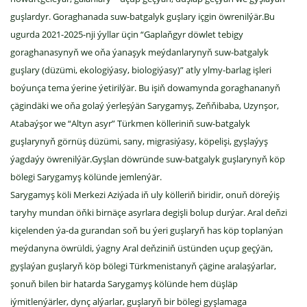
guşlardyr. Goraghanada suw-batgalyk guşlary içgin öwrenilýär.Bu
ugurda 2021-2025-nji ýyllar üçin “Gaplaňgyr döwlet tebigy
goraghanasynyň we oňa ýanaşyk meýdanlarynyň suw-batgalyk
guşlary (düzümi, ekologiýasy, biologiýasy)” atly ylmy-barlag işleri
boýunça tema ýerine ýetirilýär. Bu işiň dowamynda goraghananyň
çägindäki we oňa golaý ýerleşýän Sarygamyş, Zeňňibaba, Uzynşor,
Atabaýşor we “Altyn asyr” Türkmen kölleriniň suw-batgalyk
guşlarynyň görnüş düzümi, sany, migrasiýasy, köpelişi, gyşlaýyş
ýagdaýy öwrenilýär.Gyşlan döwründe suw-batgalyk guşlarynyň köp
bölegi Sarygamyş kölünde jemlenýär.
Sarygamyş köli Merkezi Aziýada iň uly kölleriň biridir, onuň döreýiş
taryhy mundan öňki birnäçe asyrlara degişli bolup durýar. Aral deňzi
kiçelenden ýa-da gurandan soň bu ýeri guşlaryň has köp toplanýan
meýdanyna öwrüldi, ýagny Aral deňziniň üstünden uçup geçýän,
gyşlaýan guşlaryň köp bölegi Türkmenistanyň çägine aralaşýarlar,
şonuň bilen bir hatarda Sarygamyş kölünde hem düşläp
iýmitlenýärler, dynç alýarlar, guşlaryň bir bölegi gyşlamaga