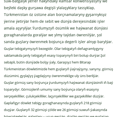
suw-batgalyk ýerler hakyndaky Ramsar konwensiýasyny we
beýleki daşky gurşawa degişli ylalaşyklary tassyklap,
Türkmenistan öz üstüne alan borçnamalaryny gyşarnyksyz
ýerine ýetirýär hem-de sebit we dünýä derejesindäki işler
amala aşyrylýar.Ýurdumyzyň ösümlik we haýwanat dünýäsi
goraghanalarda goralýar we ylmy taýdan öwrenilýär, şol
sanda guşlary öwrenmek boýunça degerli işler alnyp barylýar.
Guşlar tebigatymyzyň bezegidir. Olar tebigatyň deňagramlygyny
saklamakda janly tebigatyň esasy toparynyň biri bolup durýar.Şol
sebäpli, bütin dünýäde bolşy ýaly, Garaşsyz hem Bitarap
Türkmenistan döwletimizde hem guşlaryň ýaýraýşyny, sanyny, görnüş
düzümini, gyşlaýyş ýagdaýyny öwrenmeklige uly üns berilýär.
Guşlar görnüş sany boýunça ýurdumyzyň haýwanat dünýäsiniň iň baý
toparydyr. Görnüşleriň umumy sany boýunça olaryň esasyny
serçeşekilliler, çulukşekilliler, laçynşekilliler we gazşekilliler düzýär.
Gaplaňgyr döwlet tebigy goraghanasynda guşlaryň 218 görnüşi
duşýar. Guşlaryň 32 görnüşi çölde we 26 görnüşi suwuň ýakasynda
höwürtgeleýär, galanlary – uçup geçýän, düşläp geçýän we gyşlaýan