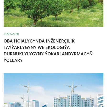
31/07/2026
OBA HOJALYGYNDA INŽENERÇILIK
TAÝÝARLYGYNY WE EKOLOGIÝA
DURNUKLYLYGYNY ÝOKARLANDYRMAGYŇ
ÝOLLARY