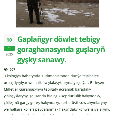
Gaplaňgyr döwlet tebigy
10
goraghanasynda guşlaryň
02
2025
gyşky sanawy.
557
Ekologiýa babatynda Türkmenistanda dünýä tejribeleri
ornaşdyrylýar we halkara ylalaşyklaryna goşulýar. Birleşen
Milletler Guramasynyň tebigaty goramak baradaky
ylalaşyklaryny, şol sanda biologik köpdürlülik hakyndaky,
çölleşmä garşy göreş hakyndaky, serhetüsti suw akymlaryny
we halkara kölleri peýdalanmak hakyndaky konwensiýalaryny,